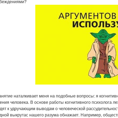
беждениями?
анятие наталкивает меня на подобные вопросы: я когнити
ния человека. В основе работы когнитивного психолога л
дят к удручающим выводам о человеческой рассудительнос
дной выкрутас нашего разума обнажает. Например, общест