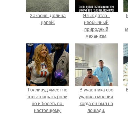
Хакасия. Долина
Язык дятла -
царей.
необычный
природный
м
механизм.
б
Голливуд умеет не
В участника сво
только играть роли,
ударила молния,
но и болеть по-
когда он был на
настоящему.
лошади.