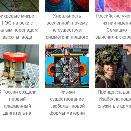
Вихревые микро -
Хиральность
Российские уче
ГЭС на реке с
вселенной: почему
из нии имени
алым перепадом
не существует
Семашко
высоты: вода
симметрии правого
выяснили: скоро
закручивается в
и левого.
старения напря
етонной камере и
зависит от
вращает
состояния сосу
вертикальную
и работы сердц
турбину.
В России создали
Физики
Принцесса дан
первый
существование
Изабелла пош
плазменный
глюбола - новой
служить в арм
двигатель на
формы материи
криптоне.
подтвердили.