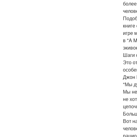
более
челов
Подоб
книге
игре 
в "A 
экивок
Шаги 
Это о
особе
Джон 
"Мы д
Мы не
не хо
цепоч
Больш
Вот н
челов
рацио