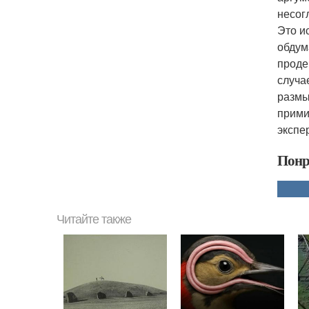
несог
Это и
обдум
проде
случа
размы
прими
экспе
Понр
Читайте также