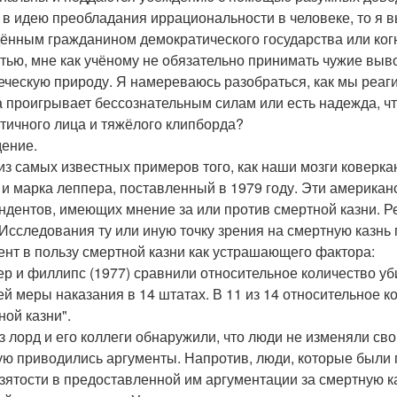
 в идею преобладания иррациональности в человеке, то я 
ённым гражданином демократического государства или ко
стью, мне как учёному не обязательно принимать чужие выв
еческую природу. Я намереваюсь разобраться, как мы реа
а проигрывает бессознательным силам или есть надежда, ч
тичного лица и тяжёлого клипборда?
ение.
из самых известных примеров того, как наши мозги коверка
 и марка леппера, поставленный в 1979 году. Эти америка
ндентов, имеющих мнение за или против смертной казни. Р
 Исследования ту или иную точку зрения на смертную казн
ент в пользу смертной казни как устрашающего фактора:
ер и филлипс (1977) сравнили относительное количество уби
й меры наказания в 14 штатах. В 11 из 14 относительное к
ной казни".
з лорд и его коллеги обнаружили, что люди не изменяли свою
ую приводились аргументы. Напротив, люди, которые были п
зятости в предоставленной им аргументации за смертную к