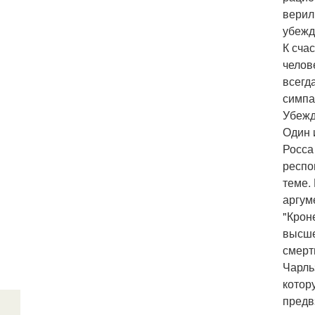
верил
убежд
К сча
челов
всегд
симпа
Убежд
Один 
Росса
респо
теме.
аргум
"Крон
высше
смерт
Чарль
котор
предв