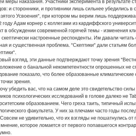
й меры наказания. Участники эксперимента в результате с
дов: и сторонники, и противники лишь сильнее убедились 
зятого Усвоения", при котором мы верим лишь поддержива
2 году Адам корнер с коллегами из кардиффского универси
т в обсуждении современной горячей темы - изменения кли
 скептически настроенные респонденты. Им давали читать ст
ная и существенная проблема. "Скептики" дали статьям бол
птики".
рвый взгляд, эти данные подтверждают точку зрения "Вест
оложение о банальной некомпетентности опрошенных не сп
дование показало, что более образованные климатические 
 точки зрения.
хочу убедить вас, что на самом деле это свидетельство силы
ников психологических исследований в голове далеко не Ta
рситетским образованием. Чего греха таить, типичный испы
логического факультета. У них за плечами часто годы посл
 Совсем не удивительно, что их взгляды не пошатнулись от 
а мнение, которое ломается от первого попавшегося контра
умно.