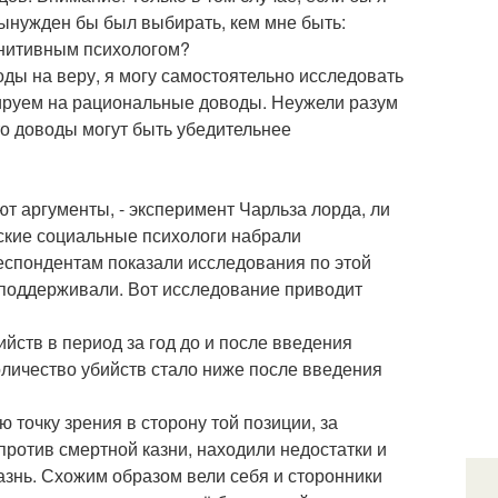
вынужден бы был выбирать, кем мне быть:
гнитивным психологом?
оды на веру, я могу самостоятельно исследовать
гируем на рациональные доводы. Неужели разум
то доводы могут быть убедительнее
ют аргументы, - эксперимент Чарльза лорда, ли
нские социальные психологи набрали
еспондентам показали исследования по этой
ь поддерживали. Вот исследование приводит
йств в период за год до и после введения
оличество убийств стало ниже после введения
 точку зрения в сторону той позиции, за
ротив смертной казни, находили недостатки и
азнь. Схожим образом вели себя и сторонники