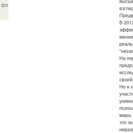
высше
⇦
взгля
Предв
В 201
эффек
менее
реаль
"неске
На пе
предп
иссле
своей
Но я 
участ
униве
психо
мира.
это з
нераз