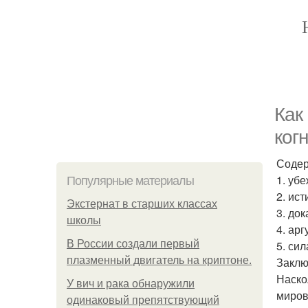
Как
ког
Содер
1. уб
Популярные материалы
2. ис
Экстернат в старших классах
3. док
школы
4. ар
В России создали первый
5. сил
плазменный двигатель на криптоне.
Заклю
Наско
У вич и рака обнаружили
миров
одинаковый препятствующий