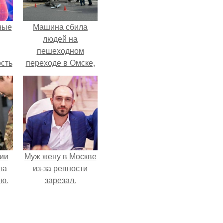
ные
Машина сбила
людей на
пешеходном
сть
переходе в Омске,
мую
пострадали 8
человек.
дов
а.
ии
Mуж жену в Москве
ла
из-за ревности
ию.
зарезал.