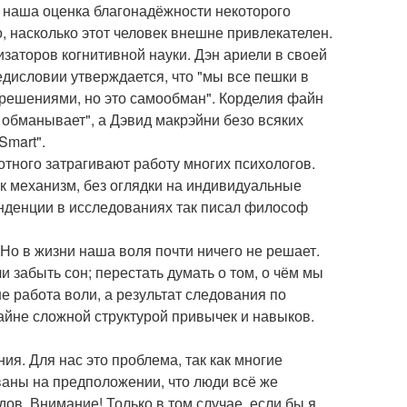
А наша оценка благонадёжности некоторого
о, насколько этот человек внешне привлекателен.
аторов когнитивной науки. Дэн ариели в своей
дисловии утверждается, что "мы все пешки в
 решениями, но это самообман". Корделия файн
 и обманывает", а Дэвид макрэйни безо всяких
Smart".
тного затрагивают работу многих психологов.
к механизм, без оглядки на индивидуальные
енденции в исследованиях так писал философ
Но в жизни наша воля почти ничего не решает.
 забыть сон; перестать думать о том, о чём мы
не работа воли, а результат следования по
айне сложной структурой привычек и навыков.
ия. Для нас это проблема, так как многие
ваны на предположении, что люди всё же
в. Внимание! Только в том случае, если бы я