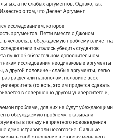
льных, а не слабых аргументов. Однако, как
Известно о том, что Делает Аргумент
ался исследованием, которое
сть аргументов. Петти вместе с Джоном
ость человека в обсуждаемую проблему влияет на
Исследователи пытались убедить студентов
ета пункт об обязательном дополнительном
астникам исследования неодинаковые аргументы
, а другой половине - слабые аргументы, легко
 раз разделили напополам: половине всех
 университета (то есть, это им придётся сдавать
тривается в совершенно другом университете и,
даемой проблеме, для них не будут убеждающими
ечён в обсуждаемую проблему, оказывали
ргументы в пользу неприятного нововведения
льше демонстрировали несогласие. Сильные
изменить своё отношение в сторону меньшего