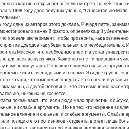
 полная картина открывается, если смотреть на действие си
али в 1998 году двое ведущих учёных, "Относительно Мало 
тельным".
9 году один из авторов этого доклада, Ричард петти, заним
монстрировало важный фактор, определяющий убедительно
ппо провели эксперимент, чтобы проверить, как вовлеченн
осприятие доводов как убедительных или неубедительных. 
рситета Миссури, что необходимо внести в устав университ
ене для всех выпускников. Качиоппо и петти приводили уч
ьзу изменения устава. Половине привели сильные аргументы
ергаемые или с очевидными изъянами. Эти две группы ещё
нтов сказали, что изменения предлагается внести в устав их
 экзамены), а другой половине - что это изменение рассма
вательно, никак их не коснётся.
ьтаты показывают, что, если люди мало причастны к обсуж
льные, ни слабые аргументы. Но на тех, кто искренне вовл
тельное влияние и сильные, и слабые аргументы. Слабые а
ляли позицию его противников - студенты в ответ лишь бо
енты, однако, заставляли противников введения экзамена 