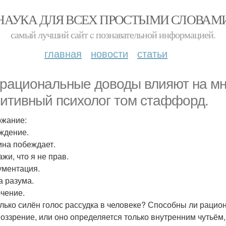
НАУКА ДЛЯ ВСЕХ ПРОСТЫМИ СЛОВАМ
самый лучший сайт c познавательной информацией.
главная
новости
статьи
 рациональные доводы влияют на мн
нитивный психолог том стаффорд.
жание:
еждение.
тина побеждает.
ажи, что я не прав.
гументация.
а разума.
чение.
лько силён голос рассудка в человеке? Способны ли раци
оззрение, или оно определяется только внутренним чутьём