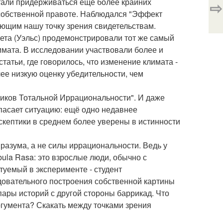
тали придерживаться ещё более крайних
⇨
в собственной правоте. Наблюдался "Эффект
ющим нашу точку зрения свидетельствам.
тета (Уэльс) продемонстрировали тот же самый
мата. В исследовании участвовали более и
атьи, где говорилось, что изменение климата -
ее низкую оценку убедительности, чем
ников Тотальной Иррациональности". И даже
асает ситуацию: ещё одно недавнее
скептики в среднем более уверены в истинности
 разума, а не силы иррациональности. Ведь у
bula Rasa: это взрослые люди, обычно с
туемый в эксперименте - студент
едовательного построения собственной картины
пары историй с другой стороны баррикад. Что
ргумента? Скакать между точками зрения