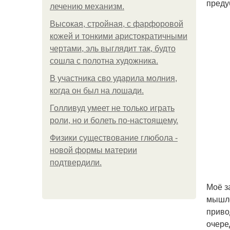
преду
лечению механизм.
Высокая, стройная, с фарфоровой
кожей и тонкими аристократичными
чертами, эль выглядит так, будто
сошла с полотна художника.
В участника сво ударила молния,
когда он был на лошади.
Голливуд умеет не только играть
роли, но и болеть по-настоящему.
Физики существование глюбола -
новой формы материи
подтвердили.
Моё з
мышле
приво
очере