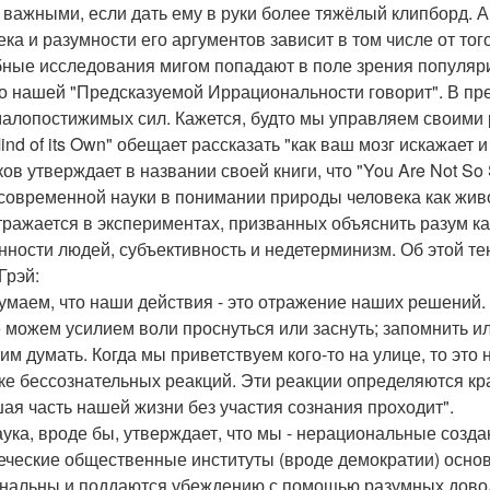
 важными, если дать ему в руки более тяжёлый клипборд. 
ека и разумности его аргументов зависит в том числе от тог
ные исследования мигом попадают в поле зрения популяриз
 о нашей "Предсказуемой Иррациональности говорит". В пре
малопостижимых сил. Кажется, будто мы управляем своими
Mind of its Own" обещает рассказать "как ваш мозг искажает
ов утверждает в названии своей книги, что "You Are Not So 
современной науки в понимании природы человека как живо
тражается в экспериментах, призванных объяснить разум ка
нности людей, субъективность и недетерминизм. Об этой т
Грэй:
умаем, что наши действия - это отражение наших решений. 
 можем усилием воли проснуться или заснуть; запомнить или
тим думать. Когда мы приветствуем кого-то на улице, то это 
ке бессознательных реакций. Эти реакции определяются кр
ая часть нашей жизни без участия сознания проходит".
аука, вроде бы, утверждает, что мы - нерациональные создан
еческие общественные институты (вроде демократии) осно
нальны и поддаются убеждению с помощью разумных доводо