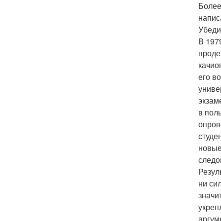
Более
напис
Убеди
В 197
проде
качио
его в
униве
экзам
в пол
опров
студе
новые
следо
Резул
ни си
значи
укреп
аргум