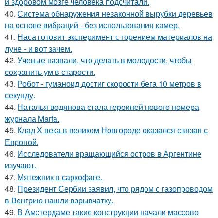
и здоровом мозге человека подсчитали.
40.
Система обнаружения незаконной вырубки деревьев
на основе вибраций - без использования камер.
41.
Наса готовит эксперимент с горением материалов на
луне - и вот зачем.
42.
Ученые назвали, что делать в молодости, чтобы
сохранить ум в старости.
43.
Робот - гуманоид достиг скорости бега 10 метров в
секунду.
44.
Наталья водянова стала героиней нового номера
журнала Marfa.
45.
Клад X века в великом Новгороде оказался связан с
Европой.
46.
Исследователи вращающийся остров в Аргентине
изучают.
47.
Мятежник в саркофаге.
48.
Президент Сербии заявил, что рядом с газопроводом
в Венгрию нашли взрывчатку.
49.
В Амстердаме такие конструкции начали массово