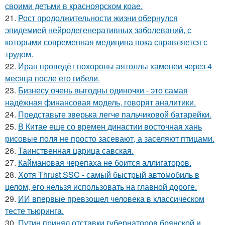
своими детьми в красноярском крае.
21.
Рост продолжительности жизни обернулся
эпидемией нейродегенеративных заболеваний, с
которыми современная медицина пока справляется с
трудом.
22.
Иран проведёт похороны аятоллы хаменеи через 4
месяца после его гибели.
23.
Бизнесу очень выгодны одиночки - это самая
надёжная финансовая модель, говорят аналитики.
24.
Представьте зверька легче пальчиковой батарейки.
25.
В Китае еще со времен династии восточная хань
рисовые поля не просто засевают, а заселяют птицами.
26.
Таинственная царица савская.
27.
Каймановая черепаха не боится аллигаторов.
28.
Хотя Thrust SSC - самый быстрый автомобиль в
целом, его нельзя использовать на главной дороге.
29.
ИИ впервые превзошел человека в классическом
тесте тьюринга.
30.
Путин принял отставки губернаторов брянской и