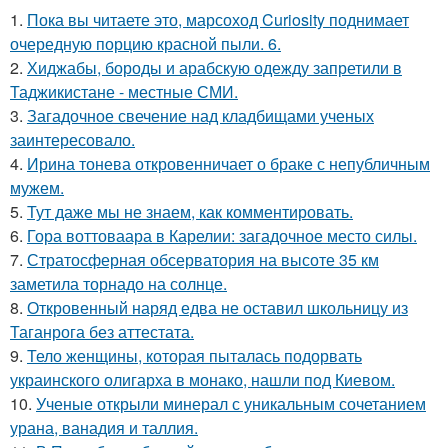
1.
Пока вы читаете это, марсоход Curiosity поднимает
очередную порцию красной пыли. 6.
2.
Хиджабы, бороды и арабскую одежду запретили в
Таджикистане - местные СМИ.
3.
Загадочное свечение над кладбищами ученых
заинтересовало.
4.
Ирина тонева откровенничает о браке с непубличным
мужем.
5.
Тут даже мы не знаем, как комментировать.
6.
Гора воттоваара в Карелии: загадочное место силы.
7.
Стратосферная обсерватория на высоте 35 км
заметила торнадо на солнце.
8.
Откровенный наряд едва не оставил школьницу из
Таганрога без аттестата.
9.
Тело женщины, которая пыталась подорвать
украинского олигарха в монако, нашли под Киевом.
10.
Ученые открыли минерал с уникальным сочетанием
урана, ванадия и таллия.