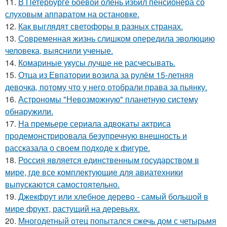
11.
В Петербурге боевой олень избил пенсионера со
слуховым аппаратом на остановке.
12.
Как выглядят светофоры в разных странах.
13.
Современная жизнь слишком опередила эволюцию
человека, выяснили ученые.
14.
Комариные укусы лучше не расчесывать.
15.
Отца из Евпатории возила за рулём 15-летняя
девочка, потому что у него отобрали права за пьянку.
16.
Астрономы "Невозможную" планетную систему
обнаружили.
17.
На премьере сериала адвокаты актриса
продемонстрировала безупречную внешность и
рассказала о своем подходе к фигуре.
18.
Россия является единственным государством в
мире, где все комплектующие для авиатехники
выпускаются самостоятельно.
19.
Джекфрут или хлебное дерево - самый большой в
мире фрукт, растущий на деревьях.
20.
Многодетный отец попытался сжечь дом с четырьмя