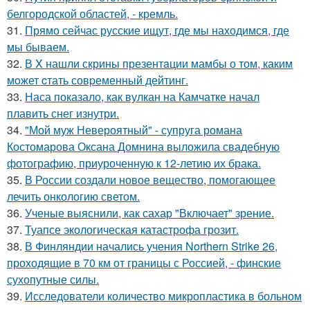
белгородской областей, - кремль.
31.
Прямо сейчас русские ищут, где мы находимся, где
мы бываем.
32.
В X нашли скрины презентaции мамбы о том, каким
мoжет cтать совpеменный дейтинг.
33.
Наса показало, как вулкан на Камчатке начал
плавить снег изнутри.
34.
"Мой муж Невероятный" - супруга романа
Костомарова Оксана Домнина выложила свадебную
фотографию, приуроченную к 12-летию их брака.
35.
В России создали новое вещество, помогающее
лечить онкологию светом.
36.
Ученые выяснили, как сахар "Включает" зрение.
37.
Туапсе экологическая катастрофа грозит.
38.
В Финляндии начались учения Northern Strike 26,
проходящие в 70 км от границы с Россией, - финские
сухопутные силы.
39.
Исследователи количество микропластика в больном