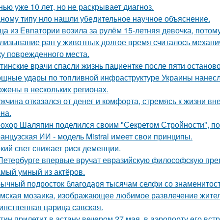
нью уже 10 лет, но не раскрывает диагноз.
ному типу нло нашли убедительное научное объяснение.
ца из Евпатории возила за рулём 15-летняя девочка, потому
лизывание ран у животных долгое время считалось механ
ку поврежденного места.
тинские врачи спасли жизнь пациентке после пяти останово
щные удары по топливной инфраструктуре Украины нанесла
ожены в нескольких регионах.
жчина отказался от денег и комфорта, стремясь к жизни вн
на.
охор Шаляпин поделился своим "Секретом Стройности", пош
анцузская ИИ - модель Mistral имеет свои принципы.
кий свет снижает риск деменции.
Петербурге впервые вручат евразийскую философскую пре
мый умный из актёров.
ычный подросток благодаря тысячам селфи со знаменитос
мская мозаика, изображающее любимое развлечение жителе
инственная царица савская.
тин прилетит в астану вечером 27 мая, в аэропорту его встр