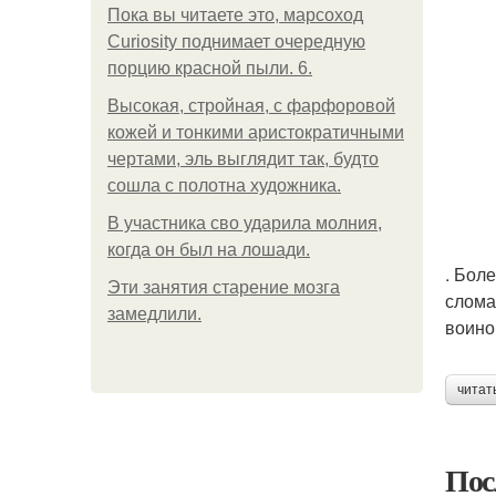
Пока вы читаете это, марсоход
Curiosity поднимает очередную
порцию красной пыли. 6.
Высокая, стройная, с фарфоровой
кожей и тонкими аристократичными
чертами, эль выглядит так, будто
сошла с полотна художника.
В участника сво ударила молния,
когда он был на лошади.
. Бол
Эти занятия старение мозга
слома
замедлили.
воино
читат
Пос