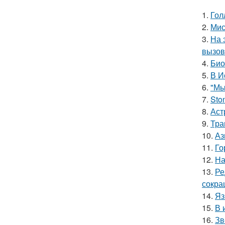
1.
Гол
2.
Мис
3.
На 
вызов
4.
Био
5.
В И
6.
"Мы
7.
Sto
8.
Аст
9.
Тра
10.
Аз
11.
Го
12.
На
13.
Ре
сокра
14.
Яз
15.
В 
16.
Зв