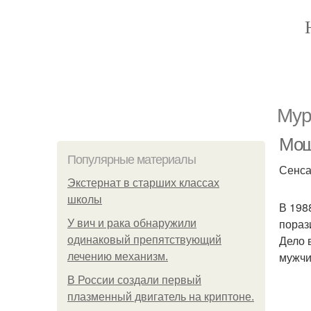
Мур
Мощ
Популярные материалы
Сенса
Экстернат в старших классах
школы
В 198
пораз
У вич и рака обнаружили
Дело в
одинаковый препятствующий
мужчи
лечению механизм.
В России создали первый
плазменный двигатель на криптоне.