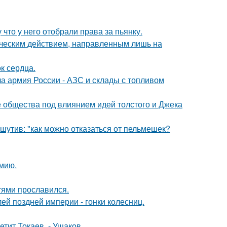
 что у него отобрали права за пьянку.
ическим действием, направленным лишь на
к сердца.
 армия России - АЗС и склады с топливом
е общества под влиянием идей толстого и Джека
утив: "как можно отказаться от пельмешек?
мию.
тями прославился.
й поздней империи - гонки колесниц.
етит Токаев, - Ушаков.