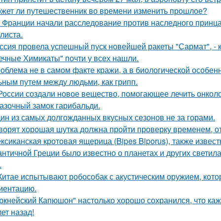
жет ли путешественник во времени изменить прошлое?
 Франции начали расследование против наследного принца
листа.
ссия провела успешный пуск новейшей ракеты "Сармат", -
ечные Химикаты" почти у всех нашли.
облема не в самом факте кражи, а в биологической особенн
ьным путем между людьми, как грипп.
России создали новое вещество, помогающее лечить онколо
азочный замок гарибальди.
ин из самых долгожданных вкусных сезонов не за горами.
ворят хорошая шутка должна пройти проверку временем, от
ксиканская кротовая ящерица (Bipes Biporus), также извест
античной Греции было известно о планетах и других светилах
.
Китае испытывают робособак с акустическим оружием, кот
иентацию.
ркнейский Капюшон" настолько хорошо сохранился, что кажет
ет назад!