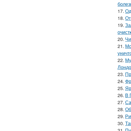
болез
17.
Од
18.
От
19.
За
очист
20.
Чи
21.
Мо
уничт
22.
Му
Лондо
23.
Пр
24.
Фр
25.
Яр
26.
В 
27.
Са
28.
Об
29.
Ри
30.
Та
31.
Пу