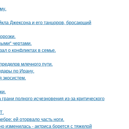
му.
кла Джексона и его танцоров, бросающий
орозки.
ными" чертами.
ал о конфликтах в семье.
пределов млечного пути.
удары по Ирану.
я экосистем.
ки.
 грани полного исчезновения из-за критического
Т.
ебре: ей оторвало часть ноги.
о изменилась - актриса борется с тяжелой