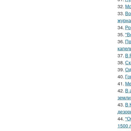
32.
Мо
33.
Во
журна
34.
Ро
35.
"В
36.
Пр
капел
37.
В 
38.
Ск
39.
Од
40.
Го
41.
Ме
42.
В 
земли
43.
В 
дезор
44.
"О
1500 л