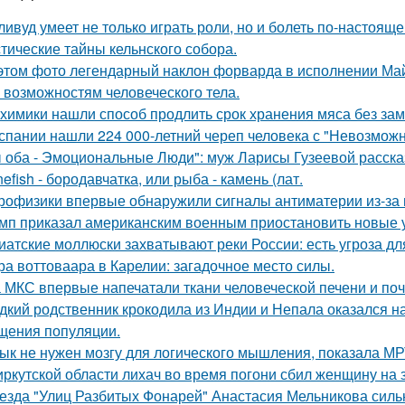
ливуд умеет не только играть роли, но и болеть по-настояще
тические тайны кельнского собора.
этом фото легендарный наклон форварда в исполнении Май
 возможностям человеческого тела.
химики нашли способ продлить срок хранения мяса без зам
спании нашли 224 000-летний череп человека с "Невозмож
 оба - Эмоциональные Люди": муж Ларисы Гузеевой рассказ
nefish - бородавчатка, или рыба - камень (лат.
рофизики впервые обнаружили сигналы антиматерии из-за 
мп приказал американским военным приостановить новые 
иатские моллюски захватывают реки России: есть угроза дл
ра воттоваара в Карелии: загадочное место силы.
 МКС впервые напечатали ткани человеческой печени и поч
дкий родственник крокодила из Индии и Непала оказался на
щения популяции.
ык не нужен мозгу для логического мышления, показала МР
иркутской области лихач во время погони сбил женщину на з
езда "Улиц Разбитых Фонарей" Анастасия Мельникова сильн