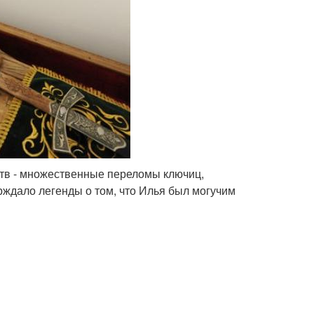
итв - множественные переломы ключиц,
ерждало легенды о том, что Илья был могучим