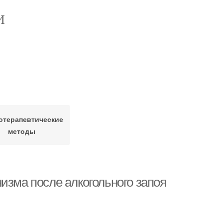
И
отерапевтические
методы
изма после алкогольного запоя