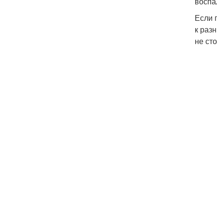
воспа
Если 
к раз
не ст