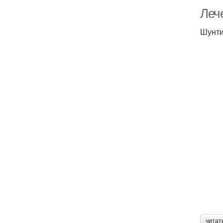
Леч
Шунт
читат