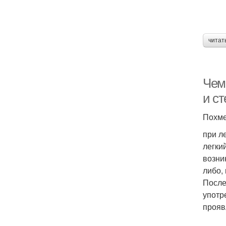
читат
Чем
и ст
Похме
при л
легки
возни
либо,
После
употр
прояв