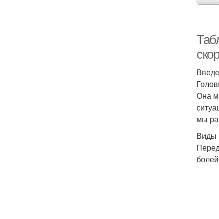
Таб
ско
Введ
Голов
Она м
ситуа
мы ра
Виды 
Перед
болей