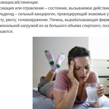
сикации;абстиненции.
сикация или отравление – состояние, вызываемое действие
льдегид – сильный канцероген, провоцирующий знакомые у
ту, рвоту, головокружение. Печень, вырабатывающая ферм
иональной нагрузкой из-за большого объема спиртного, по
ваются.