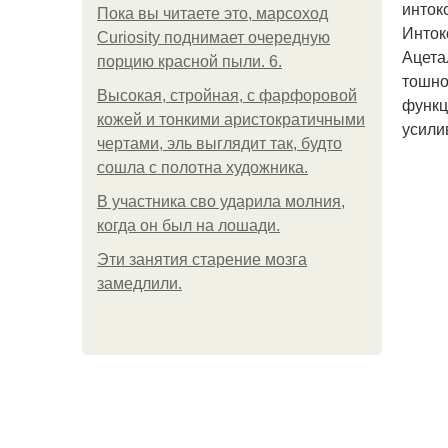
инток
Пока вы читаете это, марсоход
Инток
Curiosity поднимает очередную
Ацета
порцию красной пыли. 6.
тошно
Высокая, стройная, с фарфоровой
функц
кожей и тонкими аристократичными
усили
чертами, эль выглядит так, будто
сошла с полотна художника.
В участника сво ударила молния,
когда он был на лошади.
Эти занятия старение мозга
замедлили.