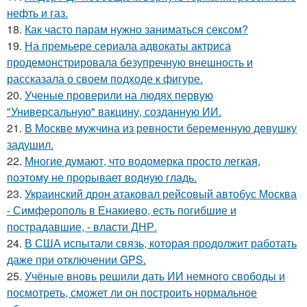
нефть и газ.
18.
Как часто парам нужно заниматься сексом?
19.
На премьере сериала адвокаты актриса
продемонстрировала безупречную внешность и
рассказала о своем подходе к фигуре.
20.
Ученые проверили на людях первую
"Универсальную" вакцину, созданную ИИ.
21.
В Москве мужчина из ревности беременную девушку
задушил.
22.
Многие думают, что водомерка просто легкая,
поэтому не прорывает водную гладь.
23.
Украинский дрон атаковал рейсовый автобус Москва
- Симферополь в Енакиево, есть погибшие и
пострадавшие, - власти ДНР.
24.
В США испытали связь, которая продолжит работать
даже при отключении GPS.
25.
Учёные вновь решили дать ИИ немного свободы и
посмотреть, сможет ли он построить нормальное