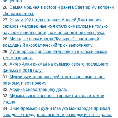
общество.
26.
Самая мощная в истории ракета Starship V3 вопреки
сбоям взлетела.
27.
21 мая 1921 года родился Андрей Дмитриевич
сахаров - человек, чье имя стало символом не только
научной гениальности, но и невероятной силы духа.
28.
Молодые орлы иногда "Кувырок" - настоящий
воздушный акробатический трюк выполняют.
29.
ИИ впервые превзошел человека в классическом
тесте тьюринга.
30.
Актёр Алан рикман на съёмках своего последнего
фильма в 2016 году.
31.
Мужчины и женщины действительно слышат по-
разному, и вот почему.
32.
Африка снова трещину дала.
33.
Музыкальные колонны в храме виттала в хампи,
Индия.
34.
Вице-премьер Грузии Мамука мдинарадзе призвал
западные государства вывести разведку из его страны.