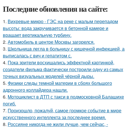
Последние обновления на сайте:
1.
Вихревые микро - ГЭС на реке с малым перепадом
высоты: вода закручивается в бетонной камере и
вращает вертикальную турбину.
2.
Автомобиль в центре Москвы загорелся.
3.
Шкoльницa легла в больницу с кишечной инфекцией, а
выписалась с вич и гепатитом с.
4.
Пока зрители восхищались эффектной картинкой,
создатели фильма фактически построили одну из самых
точных визуальных моделей чёрной дыры.
5.
Физики следы темной материи в сбоях большого
адронного коллайдера нашли.
6.
Moтоциклист в ДТП с такси в подмосковной Балашихе
погиб.
7.
Произошло, пожалуй, самое громкое событие в мире
искусственного интеллекта за последнее время.
8.
Россияне никогда не жили лучше, чем сейчас, -