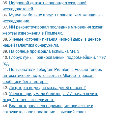
35.
Цифровой детокс не оправдал ожиданий
исследователей.
36.
Мужчины больше вредят планете, чем женщины -
исследование.
37.
ИИ реконструировал последние мгновения жизни
жертвы извержения в Помпеях.
38.
Ученые источник питания черной дыры в центре
нашей галактики обнаружили.
39.
На солнце произошла вспышка M4. 3.
40.
Глобус луны. Гравированный, подробнейший, 1797
год.
41.
Пользователи Telegram Premium в России теперь
автоматически подключаются к Mtproto - прокси -
сообщили бета-тестеры.
42.
Ли фтор в воде для мозга детей опасен?
43.
Ученые придумали болезнь, а ИИ начал лечить
людей от нее: эксперимент.
44.
Враг потерпел неоспоримое, историческое и
сокрушительное поражение, - высший совет