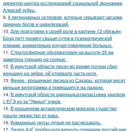
директор центра исследований социальной экономики
Алексей зубец.
9.
5 легендарных островов, которые скрывают загадки
древних богов и цивилизаций.
10.
Для подготовки к своей роли в картине 12 обезьян
Брэд питт провёл свыше суток в психиатрической
клинике, внимательно изучая поведение больных.
11.
Стратосферная обсерватория на высоте 35 км
заметила торнадо на солнце.
12.
В иркутской области лихач во время погони сбил
женщину на зебре: ей оторвало часть ноги.
13.
Фенек - крошечная лисица из Сахары, которая весит
меньше килограмма и помещается на ладони.
14.
В иркутской области одиннадцатиклассника удалили
с ЕГЭ из-за "Умных" очков.
15.
В крошечном антарктическом морском существе
нашли лекарство от рака.
16.
Комариные укусы лучше не расчесывать.
17.
Лидер АдГ пообещала вернуть германии российские