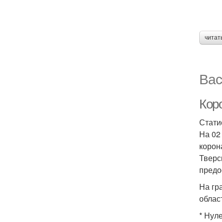
читат
Вас
Коро
Стати
На 02
корон
Тверс
предо
На гр
облас
* Нул