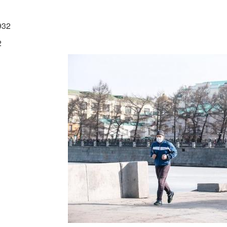
932
2