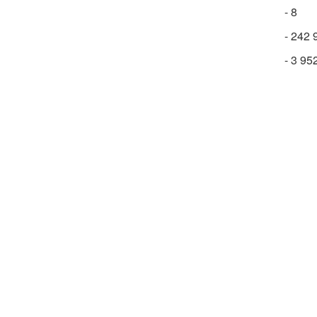
- 8
- 242 
- 3 95