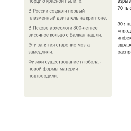
взрыв
порцию красной пыли. 6.
70 ты
В России создали первый
плазменный двигатель на криптоне.
30 ян
В Пскове археологи 800-летнее
«прод
височное кольцо с Балкан нашли.
инфек
здрав
Эти занятия старение мозга
распр
замедлили.
Физики существование глюбола -
новой формы материи
подтвердили.