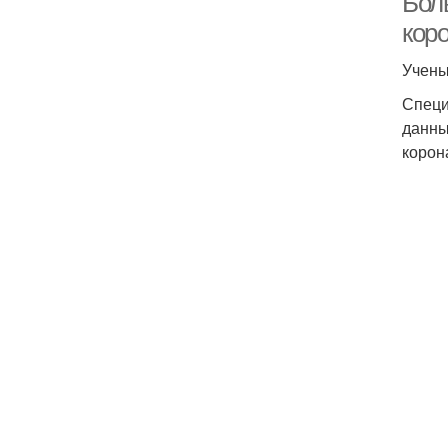
Бол
кор
Учены
Специ
данны
корон