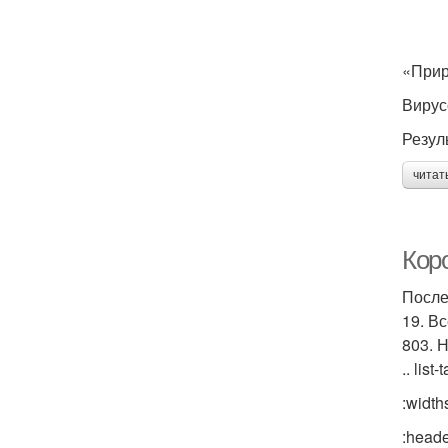
«Прир
Вирус
Резул
читат
Кор
После
19. В
803. 
.. list-
:width
:heade