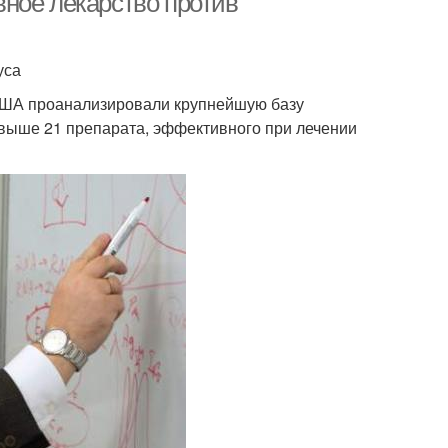
ное лекарство против
уса
 США проанализировали крупнейшую базу
свыше 21 препарата, эффективного при лечении