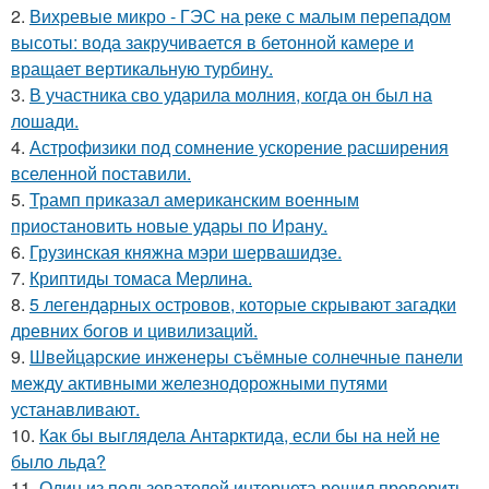
2.
Вихревые микро - ГЭС на реке с малым перепадом
высоты: вода закручивается в бетонной камере и
вращает вертикальную турбину.
3.
В участника сво ударила молния, когда он был на
лошади.
4.
Астрофизики под сомнение ускорение расширения
вселенной поставили.
5.
Трамп приказал американским военным
приостановить новые удары по Ирану.
6.
Грузинская княжна мэри шервашидзе.
7.
Криптиды томаса Мерлина.
8.
5 легендарных островов, которые скрывают загадки
древних богов и цивилизаций.
9.
Швейцарские инженеры съёмные солнечные панели
между активными железнодорожными путями
устанавливают.
10.
Как бы выглядела Антарктида, если бы на ней не
было льда?
11.
Один из пользователей интернета решил проверить