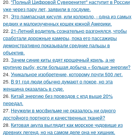
20.
"Полный Цифровой Суверенитет" наступит в России
уже через пару лет, заявили в госдуме.
21.
Это пампасная кисуля, или колоколо, - одна из самых
редких и малоизученных кошек южной Америки.
22.
21-Летний водитель сознательно разгонялся, чтобы
сработали дорожные камеры, пока его пассажиры
демонстративно показывали средние пальцы в
объектив.
23.
Зачем синие киты едят крошечный криль, а не
крупную рыбу, если большая добыча = больше энергии?
24.
Уникальное изобретение, которому почти 500 лет.
25.
В 91 год люди обычно думают о покое, но эта
женщина оказалась в суде.
26.
Китай энергию без проводов с кпд выше 20%
передал.
27.
Неужели в мосфильме не оказалось ни одного
достойного портного и качественных тканей?
28.
Китовая акула выглядит как морское чудовище из
древних легенд, но на самом деле она не хищник.