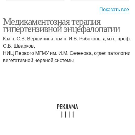
Показать все
Нарушения при
Капельницы при
Медикаментозная терапия
дисциркуляторной
дисциркуляторной
гипертензивной энцефалопатии
энцефалопатии
энцефалопатии
К.м.н. С.В. Вершинина, к.м.н. И.В. Рябоконь, д.м.н., проф.
С.Б. Шварков,
Ноотропы при
Дисцикуляторная
НИЦ Первого МГМУ им. И.М. Сеченова, отдел патологии
дисциркуляторной
энцефалопатия
вегетативной нервной системы
энцефалопатии