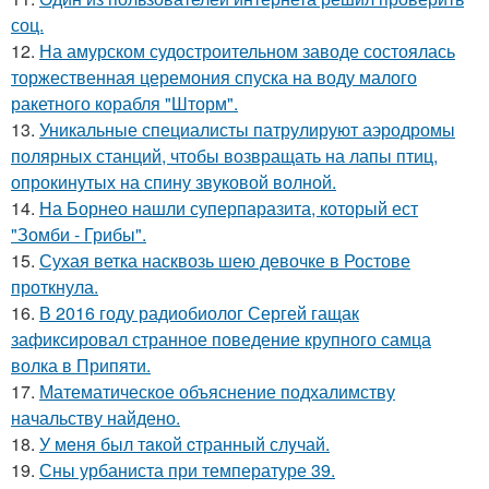
соц.
12.
На амурском судостроительном заводе состоялась
торжественная церемония спуска на воду малого
ракетного корабля "Шторм".
13.
Уникальные специалисты патрулируют аэродромы
полярных станций, чтобы возвращать на лапы птиц,
опрокинутых на спину звуковой волной.
14.
На Борнео нашли суперпаразита, который ест
"Зомби - Грибы".
15.
Сухая ветка насквозь шею девочке в Ростове
проткнула.
16.
В 2016 году радиобиолог Сергей гащак
зафиксировал странное поведение крупного самца
волка в Припяти.
17.
Математическое объяснение подхалимству
начальству найдено.
18.
У мeня был тaкой cтранный слyчай.
19.
Сны урбаниста при температуре 39.