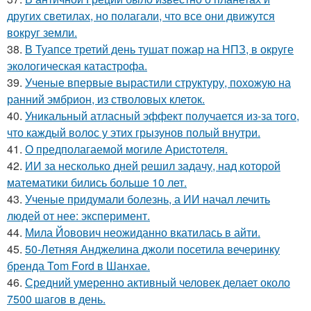
других светилах, но полагали, что все они движутся
вокруг земли.
38.
В Туапсе третий день тушат пожар на НПЗ, в округе
экологическая катастрофа.
39.
Ученые впервые вырастили структуру, похожую на
ранний эмбрион, из стволовых клеток.
40.
Уникальный атласный эффект получается из-за того,
что каждый волос у этих грызунов полый внутри.
41.
О предполагаемой могиле Аристотеля.
42.
ИИ за несколько дней решил задачу, над которой
математики бились больше 10 лет.
43.
Ученые придумали болезнь, а ИИ начал лечить
людей от нее: эксперимент.
44.
Мила Йовович неожиданно вкатилась в айти.
45.
50-Летняя Анджелина джоли посетила вечеринку
бренда Tom Ford в Шанхае.
46.
Средний умеренно активный человек делает около
7500 шагов в день.