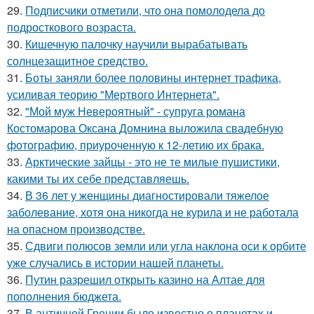
29.
Подписчики отметили, что она помолодела до
подросткового возраста.
30.
Кишечную палочку научили вырабатывать
солнцезащитное средство.
31.
Боты заняли более половины интернет трафика,
усиливая теорию "Мертвого Интернета".
32.
"Мой муж Невероятный" - супруга романа
Костомарова Оксана Домнина выложила свадебную
фотографию, приуроченную к 12-летию их брака.
33.
Арктические зайцы - это не те милые пушистики,
какими ты их себе представляешь.
34.
В 36 лет у женщины диагностировали тяжелое
заболевание, хотя она никогда не курила и не работала
на опасном производстве.
35.
Сдвиги полюсов земли или угла наклона оси к орбите
уже случались в истории нашей планеты.
36.
Путин разрешил открыть казино на Алтае для
пополнения бюджета.
37.
В античной Греции было известно о планетах и