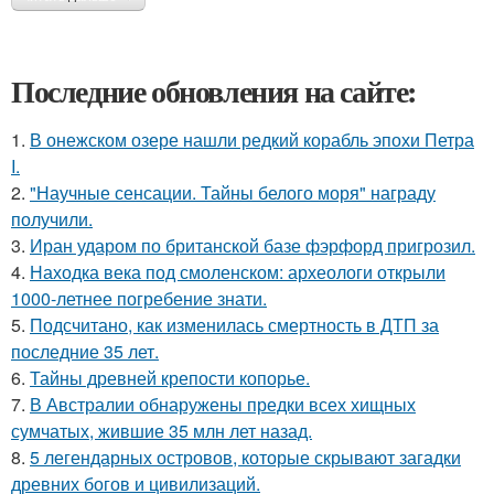
Последние обновления на сайте:
1.
В онежском озере нашли редкий корабль эпохи Петра
I.
2.
"Научные сенсации. Тайны белого моря" награду
получили.
3.
Иран ударом по британской базе фэрфорд пригрозил.
4.
Находка века под смоленском: археологи открыли
1000-летнее погребение знати.
5.
Подсчитано, как изменилась смертность в ДТП за
последние 35 лет.
6.
Тайны древней крепости копорье.
7.
В Австралии обнаружены предки всех хищных
сумчатых, жившие 35 млн лет назад.
8.
5 легендарных островов, которые скрывают загадки
древних богов и цивилизаций.