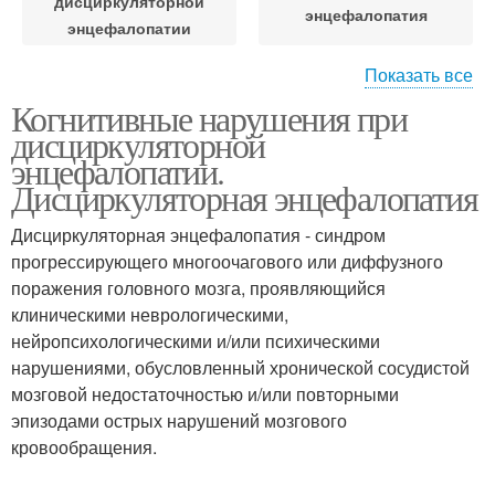
дисциркуляторной
энцефалопатия
энцефалопатии
Показать все
Ноотропы при
Когнитивные нарушения при
дисциркуляторной
дисциркуляторной
энцефалопатии
энцефалопатии.
Дисциркуляторная энцефалопатия
Дисциркуляторная энцефалопатия - синдром
прогрессирующего многоочагового или диффузного
поражения головного мозга, проявляющийся
клиническими неврологическими,
нейропсихологическими и/или психическими
нарушениями, обусловленный хронической сосудистой
мозговой недостаточностью и/или повторными
эпизодами острых нарушений мозгового
кровообращения.