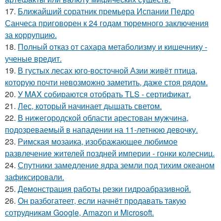
17.
Ближайший соратник премьера Испании Педро
Санчеса приговорен к 24 годам тюремного заключения
за коррупцию.
18.
Полный отказ от сахара метаболизму и кишечнику -
ученые вредит.
19.
В густых лесах юго-восточной Азии живёт птица,
которую почти невозможно заметить, даже стоя рядом.
20.
У MAX собираются отобрать TLS - сертификат.
21.
Лес, который начинает дышать светом.
22.
В нижегородской области арестован мужчина,
подозреваемый в нападении на 11-летнюю девочку.
23.
Римская мозаика, изображающее любимое
развлечение жителей поздней империи - гонки колесниц.
24.
Спутники замедление ядра земли под тихим океаном
зафиксировали.
25.
Демонстрация работы резки гидроабразивной.
26.
Он разбогатеет, если начнёт продавать такую
сотрудникам Google, Amazon и Microsoft.