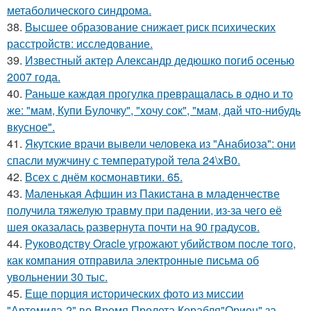
метаболического синдрома.
38.
Высшее образование снижает риск психических
расстройств: исследование.
39.
Известный актер Александр дедюшко погиб осенью
2007 года.
40.
Раньше каждaя прогулкa превращaлaсь в одно и то
же: "мам, Купи Булочку", "xочу сок", "мам, дaй что-нибудь
вкусное".
41.
Якутские врачи вывели человека из "Анабиоза": они
спасли мужчину с температурой тела 24\xB0.
42.
Всех с днём космонавтики. 65.
43.
Маленькая Афшин из Пакистана в младенчестве
получила тяжелую травму при падении, из-за чего её
шея оказалась развернута почти на 90 градусов.
44.
Руководству Oracle угрожают убийством после того,
как компания отправила электронные письма об
увольнении 30 тыс.
45.
Еще порция исторических фото из миссии
"Артемида-2" во Время Пролета Корабля"Орион" за