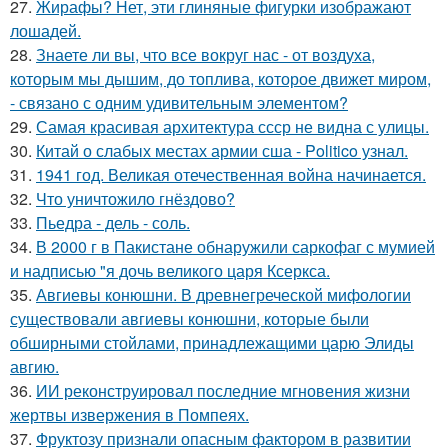
27.
Жирафы? Нет, эти глиняные фигурки изображают
лошадей.
28.
Знаете ли вы, что все вокруг нас - от воздуха,
которым мы дышим, до топлива, которое движет миром,
- связано с одним удивительным элементом?
29.
Самая красивая архитектура ссср не видна с улицы.
30.
Китай о слабых местах армии сша - Politico узнал.
31.
1941 год. Великая отечественная война начинается.
32.
Что уничтожило гнёздово?
33.
Пьедра - дель - соль.
34.
В 2000 г в Пакистане обнаружили саркофаг с мумией
и надписью "я дочь великого царя Ксеркса.
35.
Авгиевы конюшни. В древнегреческой мифологии
существовали авгиевы конюшни, которые были
обширными стойлами, принадлежащими царю Элиды
авгию.
36.
ИИ реконструировал последние мгновения жизни
жертвы извержения в Помпеях.
37.
Фруктозу признали опасным фактором в развитии