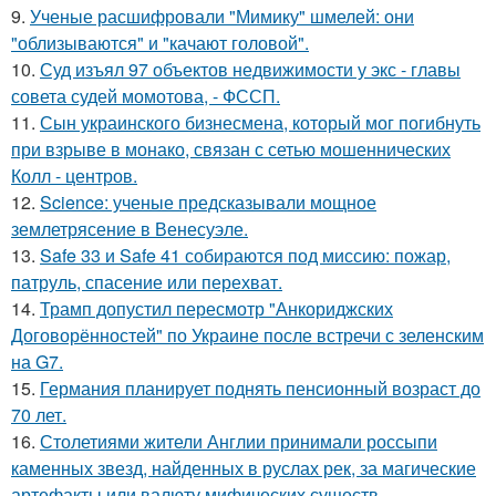
9.
Ученые расшифровали "Мимику" шмелей: они
"облизываются" и "качают головой".
10.
Суд изъял 97 объектов недвижимости у экс - главы
совета судей момотова, - ФССП.
11.
Сын украинского бизнесмена, который мог погибнуть
при взрыве в монако, связан с сетью мошеннических
Колл - центров.
12.
Science: ученые предсказывали мощное
землетрясение в Венесуэле.
13.
Safe 33 и Safe 41 собираются под миссию: пожар,
патруль, спасение или перехват.
14.
Трамп допустил пересмотр "Анкориджских
Договорённостей" по Украине после встречи с зеленским
на G7.
15.
Германия планирует поднять пенсионный возраст до
70 лет.
16.
Столетиями жители Англии принимали россыпи
каменных звезд, найденных в руслах рек, за магические
артефакты или валюту мифических существ.