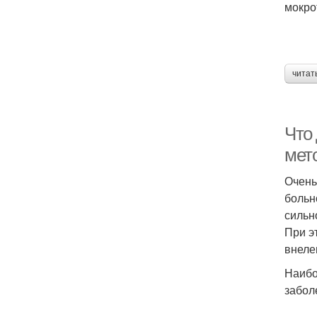
мокро
читат
Что
мет
Очень
больн
сильн
При э
внеле
Наибо
забол