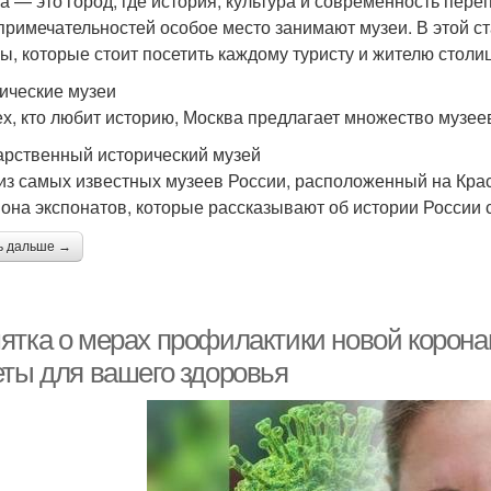
а — это город, где история, культура и современность пер
примечательностей особое место занимают музеи. В этой с
ы, которые стоит посетить каждому туристу и жителю столи
ические музеи
ех, кто любит историю, Москва предлагает множество музее
арственный исторический музей
из самых известных музеев России, расположенный на Кра
она экспонатов, которые рассказывают об истории России 
ь дальше →
ятка о мерах профилактики новой корон
еты для вашего здоровья