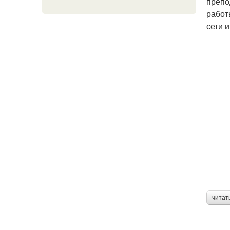
препо
работ
сети 
читат