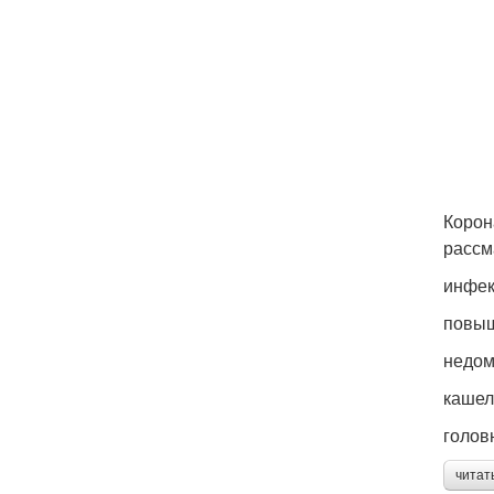
Корон
рассм
инфек
повыш
недом
кашел
голов
читат