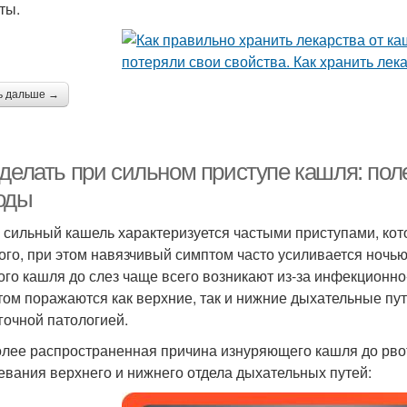
ты.
ь дальше →
 делать при сильном приступе кашля: по
оды
 сильный кашель характеризуется частыми приступами, ко
ого, при этом навязчивый симптом часто усиливается ночь
ого кашля до слез чаще всего возникают из-за инфекционн
том поражаются как верхние, так и нижние дыхательные пу
гочной патологией.
лее распространенная причина изнуряющего кашля до рв
евания верхнего и нижнего отдела дыхательных путей: