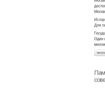
Москв
досто
Москв
Истор
Для т
Госуд
Один 
милли
читат
Пам
сов