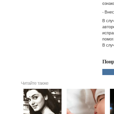
ознак
- Вне
В слу
автор
испра
помог
В слу
Понр
Читайте также