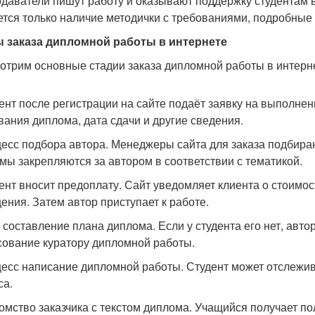
даватели пишут работу и оказывают поддержку студентам в
ется только наличие методички с требованиями, подробные
 заказа дипломной работы в интернете
отрим основные стадии заказа дипломной работы в интерн
дент после регистрации на сайте подаёт заявку на выполне
вания диплома, дата сдачи и другие сведения.
цесс подбора автора. Менеджеры сайта для заказа подбир
мы закрепляются за автором в соответствии с тематикой.
дент вносит предоплату. Сайт уведомляет клиента о стоимос
ения. Затем автор приступает к работе.
т составление плана диплома. Если у студента его нет, авто
сование куратору дипломной работы.
цесс написание дипломной работы. Студент может отслежи
са.
комство заказчика с текстом диплома. Учащийся получает п