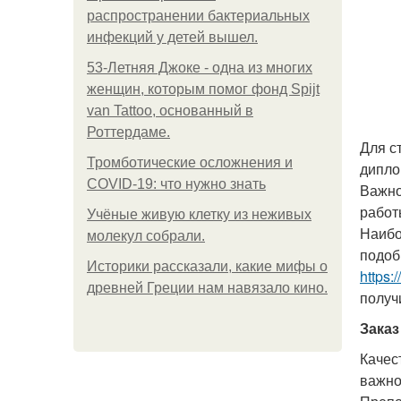
распространении бактериальных
инфекций у детей вышел.
53-Летняя Джоке - одна из многих
женщин, которым помог фонд Spijt
van Tattoo, основанный в
Роттердаме.
Для с
Тромботические осложнения и
дипло
COVID-19: что нужно знать
Важно
работ
Учёные живую клетку из неживых
Наибо
молекул собрали.
подоб
Историки рассказали, какие мифы о
https:
древней Греции нам навязало кино.
получ
Зака
Качес
важно