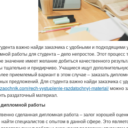
тудента важно найди заказчика с удобными и подходящими
мной работы для студента – дело непростое. Этот процесс 
е значение имеет желание добиться качественного результ
ы тщательно и придирчиво. Учащиеся ищут дополнительну
лее приемлемый вариант в этом случае – заказать дипломну
ных предложений. Для студента важно найди заказчика с 
//zaochnik.com/rech-vystuplenie-razdatochnyj-material/
можно за
ить раздаточный материал.
з дипломной работы
твенно сделанная дипломная работа – залог хорошей оценки
 найти специалистов с опытом в данной сфере. Это являет