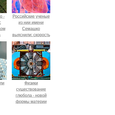
о -
Российские ученые
с
из нии имени
дом
Семашко
а
выяснили: скорость
 в
старения напрямую
е и
зависит от
состояния сосудов
ю
и работы сердца.
али
Физики
существование
глюбола - новой
формы материи
подтвердили.