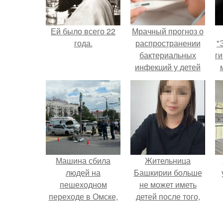
Ей было всего 22
Мрачный прогноз о
года.
распространении
"
бактериальных
ги
инфекций у детей
вышел.
Машина сбила
Жительница
людей на
Башкирии больше
пешеходном
не может иметь
переходе в Омске,
детей после того,
пострадали 8
как медики сделали
человек.
ей аборт на шестом