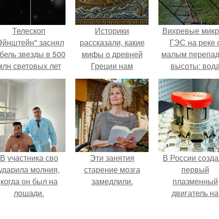
Телескоп
Историки
Вихревые микр
Эйнштейн" заснял
рассказали, какие
ГЭС на реке 
бель звезды в 500
мифы о древней
малым перепа
млн световых лет
Греции нам
высоты: вод
от земли.
навязало кино.
закручивается
бетонной камер
вращает
вертикальну
турбину.
В участника сво
Эти занятия
В России созд
ударила молния,
старение мозга
первый
когда он был на
замедлили.
плазменный
лошади.
двигатель на
криптоне.