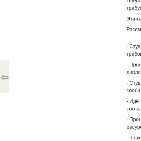
Препо
требу
Этапы
Рассм
- Сту
требо
- Про
дипло
⇦
- Сту
сообщ
- Идё
согла
- Про
ресур
- Зна