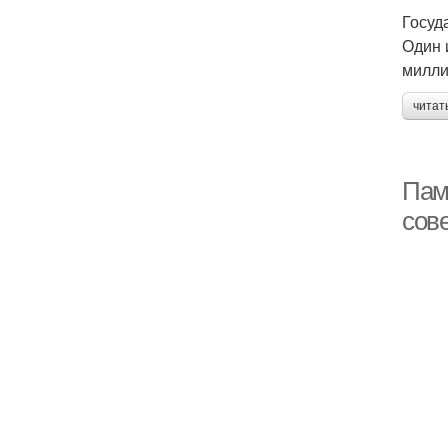
Госуд
Один 
милли
читат
Пам
сов