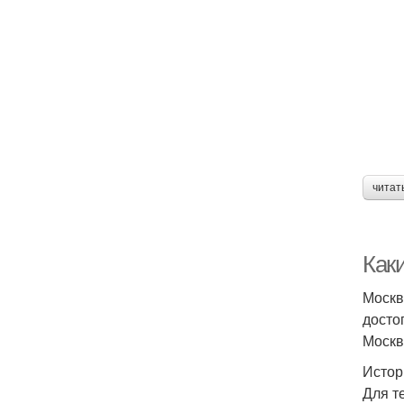
читат
Как
Москв
досто
Москв
Истор
Для т