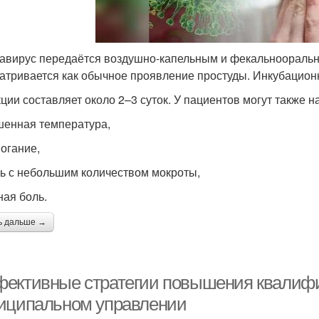
авирус передаётся воздушно-капельным и фекальноораль
атривается как обычное проявление простуды. Инкубацион
ции составляет около 2–3 суток. У пациентов могут также
енная температура,
огание,
ь с небольшим количеством мокроты,
ная боль.
ь дальше →
ективные стратегии повышения квалифи
иципальном управлении