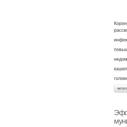
Корон
рассм
инфек
повыш
недом
кашел
голов
читат
Эфф
мун