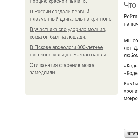
порцию красной пыли. 6.
Что
В России создали первый
Рейти
плазменный двигатель на криптоне.
на поч
В участника сво ударила молния,
когда он был на лошади.
Мы со
лет. 
В Пскове археологи 800-летнее
любом
височное кольцо с Балкан нашли.
«Коде
Эти занятия старение мозга
«Коде
замедлили.
Комби
хрони
мокро
читат