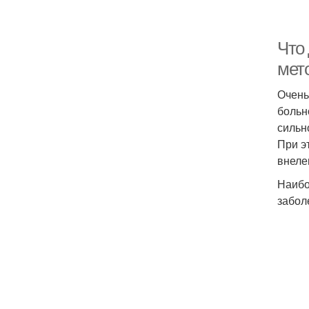
Что
мет
Очень
больн
сильн
При э
внеле
Наибо
забол