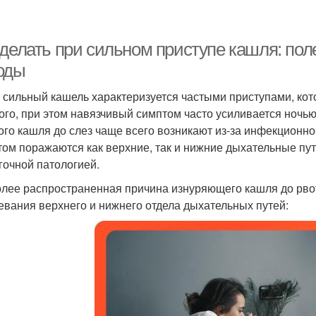
 делать при сильном приступе кашля: по
оды
 сильный кашель характеризуется частыми приступами, ко
ого, при этом навязчивый симптом часто усиливается ночь
ого кашля до слез чаще всего возникают из-за инфекционн
том поражаются как верхние, так и нижние дыхательные пу
гочной патологией.
лее распространенная причина изнуряющего кашля до рв
евания верхнего и нижнего отдела дыхательных путей: