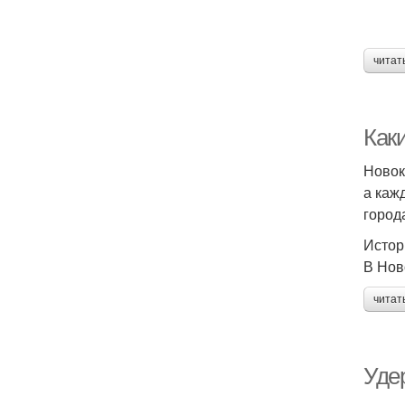
читат
Как
Новок
а каж
город
Истор
В Нов
читат
Уде