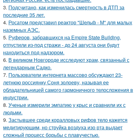
3.
Подсчитано, как изменилась смертность в ДТП за
последние 35 лет.
4.
Росатом представил реактор "Шельф - М" для малых
наземных АЭС.
5.
Руферов, забравшихся на Empire State Building,
отпустили из-под стражи - до 24 августа они будут
находиться под надзором.
6.
В великом Новгороде исследуют храм, связанный с
легендарным Садко.
7.
Пользователи интернета массово обсуждают 23-
летнюю россиянку Соня золоеву, называя ее
обладательницей самого гармоничного телосложения в
индустрии.
8.
Ученые измерили эмпатию у крыс и сравнили их с
людьми.
9.
Застывшее среди коралловых рифов тело кажется
медитирующим, но струйка воздуха изо рта выдает
сложный процесс борьбы с плавучестью.