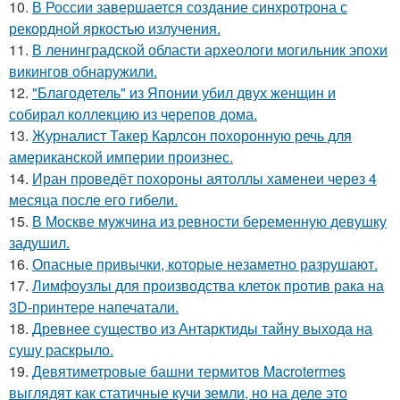
10.
В России завершается создание синхротрона с
рекордной яркостью излучения.
11.
В ленинградской области археологи могильник эпохи
викингов обнаружили.
12.
"Благодетель" из Японии убил двух женщин и
собирал коллекцию из черепов дома.
13.
Журналист Такер Карлсон похоронную речь для
американской империи произнес.
14.
Иран проведёт похороны аятоллы хаменеи через 4
месяца после его гибели.
15.
В Москве мужчина из ревности беременную девушку
задушил.
16.
Опасные привычки, которые незаметно разрушают.
17.
Лимфоузлы для производства клеток против рака на
3D-принтере напечатали.
18.
Древнее существо из Антарктиды тайну выхода на
сушу раскрыло.
19.
Девятиметровые башни термитов Macrotermes
выглядят как статичные кучи земли, но на деле это