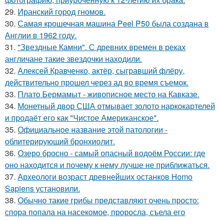
29.
Иранский город гномов.
30.
Самая крошечная машина Peel P50 была создана в
Англии в 1962 году.
31.
"Звездные Камни". С древних времен в реках
англичане такие звездочки находили.
32.
Алексей Кравченко, актёр, сыгравший флёру,
действительно прошел через ад во время съемок.
33.
Плато Бермамыт - живописное место на Кавказе.
34.
Монетный двор США отмывает золото наркокартелей
и продаёт его как "Чистое Американское".
35.
Официальное название этой патологии -
облитерирующий бронхиолит.
36.
Озеро бросно - самый опасный водоём России: где
оно находится и почему к нему лучше не приближаться.
37.
Археологи возраст древнейших останков Homo
Sapiens установили.
38.
Обычно такие грибы представляют очень просто:
спора попала на насекомое, проросла, съела его