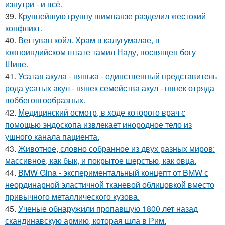
изнутри - и всё.
39.
Крупнейшую группу шимпанзе разделил жестокий
конфликт.
40.
Веттуван койл. Храм в калугумалае, в
южноиндийском штате тамил Наду, посвящен богу
Шиве.
41.
Усатая акула - нянька - единственный представитель
рода усатых акул - нянек семейства акул - нянек отряда
воббегонгообразных.
42.
Медицинский осмотр, в ходе которого врач с
помощью эндоскопа извлекает инородное тело из
ушного канала пациента.
43.
Животное, словно собранное из двух разных миров:
массивное, как бык, и покрытое шерстью, как овца.
44.
BMW Gina - экспериментальный концепт от BMW с
неординарной эластичной тканевой облицовкой вместо
привычного металлического кузова.
45.
Ученые обнаружили пропавшую 1800 лет назад
скандинавскую армию, которая шла в Рим.