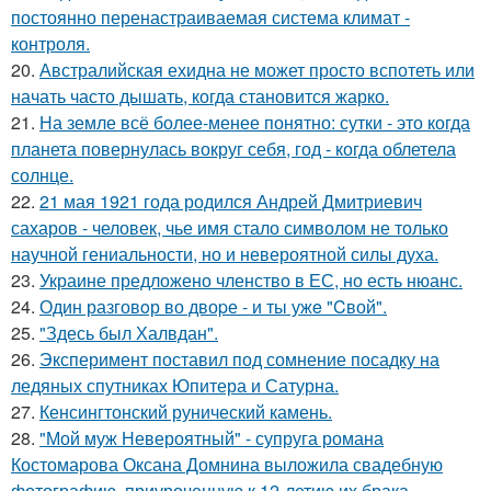
постоянно перенастраиваемая система климат -
контроля.
20.
Австралийская ехидна не может просто вспотеть или
начать часто дышать, когда становится жарко.
21.
На земле всё более-менее понятно: сутки - это когда
планета повернулась вокруг себя, год - когда облетела
солнце.
22.
21 мая 1921 года родился Андрей Дмитриевич
сахаров - человек, чье имя стало символом не только
научной гениальности, но и невероятной силы духа.
23.
Украине предложено членство в ЕС, но есть нюанс.
24.
Один разговoр во двоpе - и ты ужe "Cвой".
25.
"Здесь был Халвдан".
26.
Эксперимент поставил под сомнение посадку на
ледяных спутниках Юпитера и Сатурна.
27.
Кенсингтонский рунический камень.
28.
"Мой муж Невероятный" - супруга романа
Костомарова Оксана Домнина выложила свадебную
фотографию, приуроченную к 12-летию их брака.