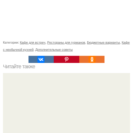
Категории:
Кафе для встреч
,
Рестораны для гурманов
,
Бюджетные варианты
,
Кафе
с необычной кухней
,
Дополнительные советы
Читайте также
Наука Что это простыми словами. Что такое
антиматерия?