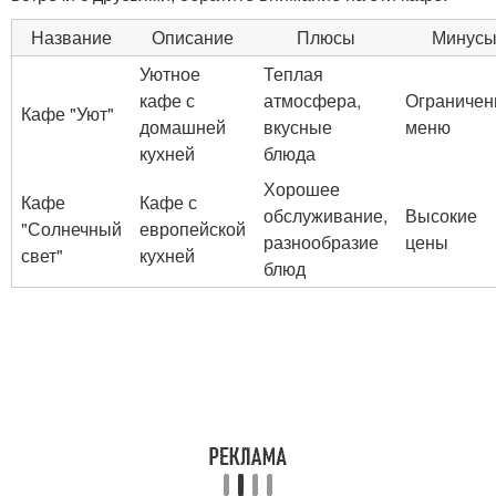
Название
Описание
Плюсы
Минус
Уютное
Теплая
кафе с
атмосфера,
Ограничен
Кафе "Уют"
домашней
вкусные
меню
кухней
блюда
Хорошее
Кафе
Кафе с
обслуживание,
Высокие
"Солнечный
европейской
разнообразие
цены
свет"
кухней
блюд