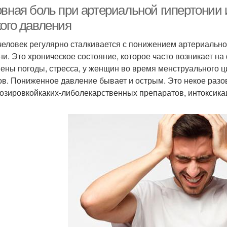
овная боль при артериальной гипертонии 
кого давления
человек регулярно сталкивается с понижением артериальног
ни. Это хроническое состояние, которое часто возникает н
ены погоды, стресса, у женщин во время менструального ц
ов. Пониженное давление бывает и острым. Это некое разо
озировкойкаких-либолекарственных препаратов, интоксика