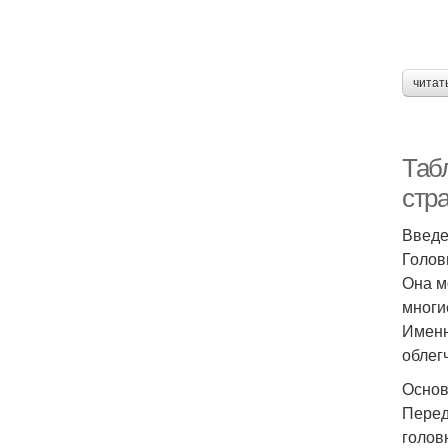
читат
Таб
стр
Введ
Голов
Она м
многи
Именн
облег
Основ
Перед
голов