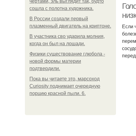
чертами, эль выглядит так, будто
Гол
сошла с полотна художника.
низ
В России создали первый
Если 
плазменный двигатель на криптоне.
болез
В участника сво ударила молния,
перем
когда он был на лошади.
сосуд
Физики существование глюбола -
перед
новой формы материи
подтвердили.
Пока вы читаете это, марсоход
Curiosity поднимает очередную
порцию красной пыли. 6.