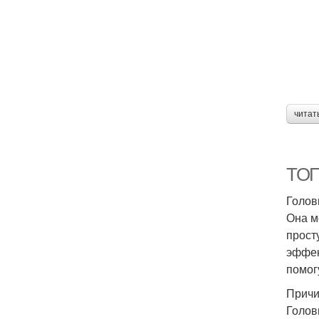
читат
ТОП
Голов
Она м
прост
эффек
помог
Причи
Голов