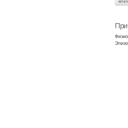
читат
Прич
Физио
Эпизо