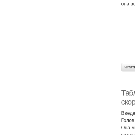
она в
читат
Таб
ско
Введ
Голов
Она м
ситуа