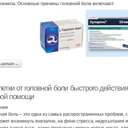
озникла. Основные причины головной боли включают:
ь дальше →
летки от головной боли быстрого действ
рой помощи
ение
ная боль – это одна из самых распространенных проблем, с
ожет возникнуть внезапно, на фоне стресса, недосыпания и
циях важно знать, какие препараты можно использовать для