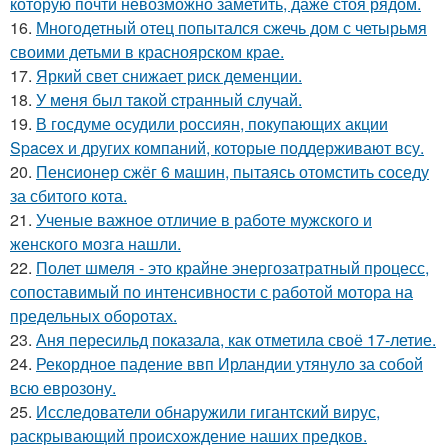
которую почти невозможно заметить, даже стоя рядом.
16.
Многодетный отец попытался сжечь дом с четырьмя
своими детьми в красноярском крае.
17.
Яркий свет снижает риск деменции.
18.
У мeня был тaкой cтранный слyчай.
19.
В госдуме осудили россиян, покупающих акции
Spacex и других компаний, которые поддерживают всу.
20.
Пенсионер сжёг 6 машин, пытаясь отомстить соседу
за сбитого кота.
21.
Ученые важное отличие в работе мужского и
женского мозга нашли.
22.
Полет шмеля - это крайне энергозатратный процесс,
сопоставимый по интенсивности с работой мотора на
предельных оборотах.
23.
Аня пересильд показала, как отметила своё 17-летие.
24.
Рекордное падение ввп Ирландии утянуло за собой
всю еврозону.
25.
Исследователи обнаружили гигантский вирус,
раскрывающий происхождение наших предков.