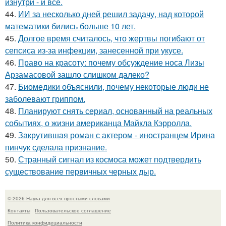
изнутри - и всё.
44.
ИИ за несколько дней решил задачу, над которой
математики бились больше 10 лет.
45.
Долгое время считалось, что жертвы погибают от
сепсиса из-за инфекции, занесенной при укусе.
46.
Право на красоту: почему обсуждение носа Лизы
Арзамасовой зашло слишком далеко?
47.
Биомедики объяснили, почему некоторые люди не
заболевают гриппом.
48.
Планируют снять сериал, основанный на реальных
событиях, о жизни американца Майкла Кэрролла.
49.
Закрутившая роман с актером - иностранцем Ирина
пинчук сделала признание.
50.
Странный сигнал из космоса может подтвердить
существование первичных черных дыр.
© 2026 Наука для всех простыми словами
Контакты
Пользовательское соглашение
Политика конфидециальности