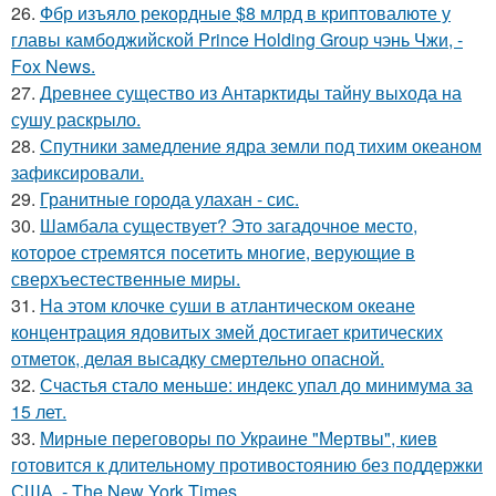
26.
Фбр изъяло рекордные $8 млрд в криптовалюте у
главы камбоджийской Prince Holding Group чэнь Чжи, -
Fox News.
27.
Древнее существо из Антарктиды тайну выхода на
сушу раскрыло.
28.
Спутники замедление ядра земли под тихим океаном
зафиксировали.
29.
Гранитные города улахан - сис.
30.
Шамбала существует? Это загадочное место,
которое стремятся посетить многие, верующие в
сверхъестественные миры.
31.
На этом клочке суши в атлантическом океане
концентрация ядовитых змей достигает критических
отметок, делая высадку смертельно опасной.
32.
Счастья стало меньше: индекс упал до минимума за
15 лет.
33.
Мирные переговоры по Украине "Мертвы", киев
готовится к длительному противостоянию без поддержки
США, - The New York Times.