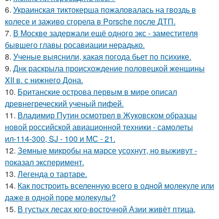
6.
Украинская тиктокерша пожаловалась на гвоздь в
колесе и заживо сгорела в Porsche после ДТП.
7.
В Москве задержали ещё одного экс - заместителя
бывшего главы росавиации нерадько.
8.
Ученые выяснили, какая погода бьет по психике.
9.
Днк раскрыла происхождение половецкой женщины
XII в. с нижнего Дона.
10.
Британские острова первым в мире описал
древнегреческий ученый пифей.
11.
Владимир Путин осмотрел в Жуковском образцы
новой российской авиационной техники - самолеты
ил-114-300, SJ - 100 и МС - 21.
12.
Земные микробы на марсе усохнут, но выживут -
показал эксперимент.
13.
Легенда о тартаре.
14.
Как построить вселенную всего в одной молекуле или
даже в одной поре молекулы?
15.
В густых лесах юго-восточной Азии живёт птица,