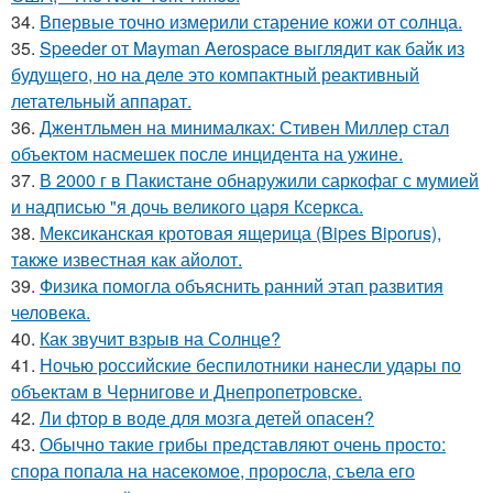
34.
Впервые точно измерили старение кожи от солнца.
35.
Speeder от Mayman Aerospace выглядит как байк из
будущего, но на деле это компактный реактивный
летательный аппарат.
36.
Джентльмен на минималках: Стивен Миллер стал
объектом насмешек после инцидента на ужине.
37.
В 2000 г в Пакистане обнаружили саркофаг с мумией
и надписью "я дочь великого царя Ксеркса.
38.
Мексиканская кротовая ящерица (Bipes Biporus),
также известная как айолот.
39.
Физика помогла объяснить ранний этап развития
человека.
40.
Как звучит взрыв на Солнце?
41.
Ночью российские беспилотники нанесли удары по
объектам в Чернигове и Днепропетровске.
42.
Ли фтор в воде для мозга детей опасен?
43.
Обычно такие грибы представляют очень просто:
спора попала на насекомое, проросла, съела его