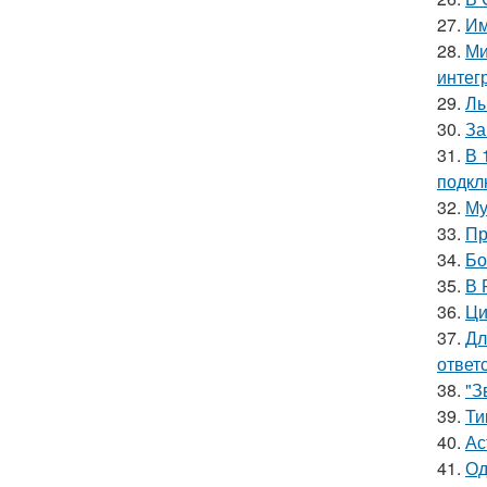
27.
Им
28.
Ми
интег
29.
Лы
30.
За
31.
В 
подкл
32.
Му
33.
Пр
34.
Бо
35.
В 
36.
Ци
37.
Дл
ответ
38.
"З
39.
Ти
40.
Ас
41.
Од