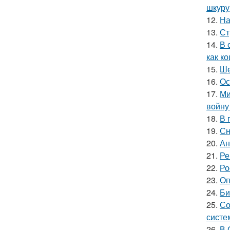
шкуру,
12.
На
13.
Ст
14.
В 
как ко
15.
Ше
16.
Ос
17.
Ми
войну
18.
В 
19.
Сн
20.
Ан
21.
Ре
22.
Ро
23.
Оп
24.
Би
25.
Со
систе
26.
В 