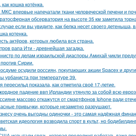
 как кошкa котёнкa.
 МКС впервые напечатали ткани человеческой печени и поч
ратосферная обсерватория на высоте 35 км заметила торна
случае если вы увидите, как белка несет своего детеныша, в
шка котенка.
сть актёров, которых любила вся страна.
тров рапа Ити - древнейшая загадка.
нистр по делам израильской диаспоры Амихай чикли предуп
 против Сирии.
госдуме осудили россиян, покупающих акции Spacex и друг
ы урбаниста при температуре 39.
я пересильд показала, как отметила своё 17-летие.
кордное падение ввп Ирландии утянуло за собой всю евроз
ссияне массово откажутся от смартфонов Iphone ради оте
асные привычки, которые незаметно разрушают.
знесу очень выгодны одиночки - это самая надёжная финан
ветская идеология возводила спорт в культ, но бодибилди
мы.
США испытали связь, которая продолжит работать даже пр