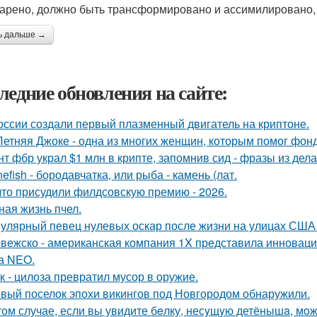
арено, должно быть трансформировано и ассимилировано, 
ь дальше →
ледние обновления на сайте:
оссии создали первый плазменный двигатель на криптоне.
Летняя Джоке - одна из многих женщин, которым помог фонд 
нт фбр украл $1 млн в крипте, запомнив сид - фразы из дела,
nefish - бородавчатка, или рыба - камень (лат.
что присудили филдсовскую премию - 2026.
ная жизнь пчел.
улярный певец нулевых оскар после жизни на улицах США 
вежско - американская компания 1X представила инноваци
а NEO.
к - цилоза превратил мусор в оружие.
вый поселок эпохи викингов под Новгородом обнаружили.
том случае, если вы увидите бeлку, несyщyю детёнышa, мoже