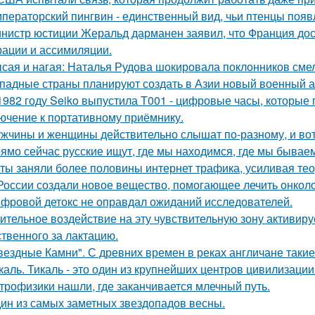
ператорский пингвин - единственный вид, чьи птенцы появ
нистр юстиции Жеральд дарманен заявил, что Франция дос
рации и ассимиляции.
сая и нагая: Наталья Рудова шокировала поклонников сме
падные страны планируют создать в Азии новый военный аль
1982 году Seiko выпустила T001 - цифровые часы, которые
ючение к портативному приёмнику.
жчины и женщины действительно слышат по-разному, и вот
ямо сейчас русские ищут, где мы находимся, где мы бываем
ты заняли более половины интернет трафика, усиливая тео
России создали новое вещество, помогающее лечить онколо
фровой детокс не оправдал ожиданий исследователей.
ительное воздействие на эту чувствительную зону активиру
ственного за лактацию.
вездные Камни". С древних времен в реках англичане такие
каль. Тикаль - это один из крупнейших центров цивилизаци
трофизики нашли, где заканчивается млечный путь.
ин из самых заметных звездопадов весны.