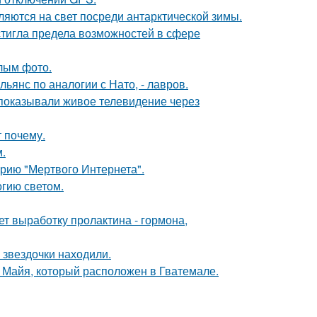
ляются на свет посреди антарктической зимы.
тигла предела возможностей в сфере
лым фото.
янс по аналогии с Нато, - лавров.
 показывали живое телевидение через
 почему.
.
рию "Мертвого Интернета".
гию светом.
ет выработку пролактина - гормона,
 звездочки находили.
и Майя, который расположен в Гватемале.