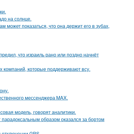
ки.
до на солнце.
ам может показаться, что она держит его в зубах,
редил, что израиль рано или поздно начнёт
их компаний, которые поддерживают всу.
ону.
чественного мессенджера MAX.
совая модель, говорят аналитики.
нг парадоксальным образом оказался за бортом
и отключении GPS.