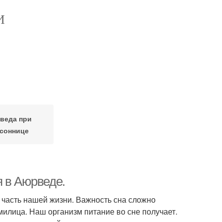
И
веда при
соннице
я в Аюрведе.
ю часть нашей жизни. Важность сна сложно
ормилица. Наш организм питание во сне получает.