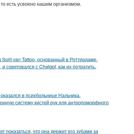
то есть усвоено нашим организмом.
Spijt van Tattoo, основанный в Роттердаме.
 и советовался с Chatgpt, как их потратить.
оказался в психбольнице Нальчика.
онную систему кистей рук для антропоморфного
т показaться, что она держит егo зубами за