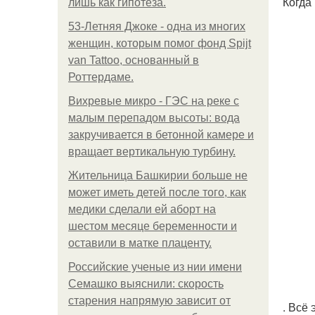
Когда
лишь как гипотеза.
53-Летняя Джоке - одна из многих
женщин, которым помог фонд Spijt
van Tattoo, основанный в
Роттердаме.
Вихревые микро - ГЭС на реке с
малым перепадом высоты: вода
закручивается в бетонной камере и
вращает вертикальную турбину.
Жительница Башкирии больше не
может иметь детей после того, как
медики сделали ей аборт на
шестом месяце беременности и
оставили в матке плаценту.
Российские ученые из нии имени
Семашко выяснили: скорость
старения напрямую зависит от
. Всё