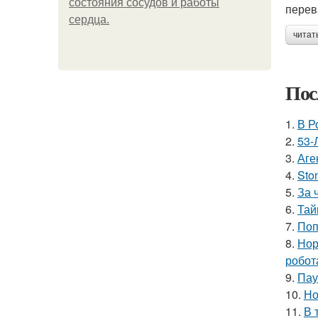
состояния сосудов и работы
перев
сердца.
читат
Пос
1.
В Р
2.
53-
3.
Аге
4.
Sto
5.
За 
6.
Тай
7.
Поп
8.
Нор
робот
9.
Пау
10.
Но
11.
В 