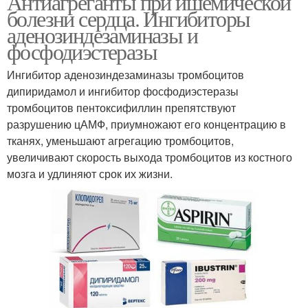
Антиагреганты при ишемической
болезни сердца. Ингибиторы
аденозиндезаминазы и
фосфодиэстеразы
Ингибитор аденозиндезаминазы тромбоцитов
дипиридамол и ингибитор фосфодиэстеразы
тромбоцитов пентоксифиллин препятствуют
разрушению цАМФ, приумножают его концентрацию в
тканях, уменьшают агрегацию тромбоцитов,
увеличивают скорость выхода тромбоцитов из костного
мозга и удлиняют срок их жизни.