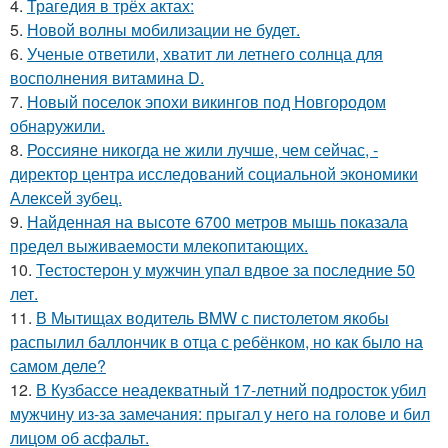
4.
Трагедия в трёх актах:
5.
Новой волны мобилизации не будет.
6.
Ученые ответили, хватит ли летнего солнца для
восполнения витамина D.
7.
Новый поселок эпохи викингов под Новгородом
обнаружили.
8.
Россияне никогда не жили лучше, чем сейчас, -
директор центра исследований социальной экономики
Алексей зубец.
9.
Найденная на высоте 6700 метров мышь показала
предел выживаемости млекопитающих.
10.
Тестостерон у мужчин упал вдвое за последние 50
лет.
11.
В Мытищах водитель BMW с пистолетом якобы
распылил баллончик в отца с ребёнком, но как было на
самом деле?
12.
В Кузбассе неадекватный 17-летний подросток убил
мужчину из-за замечания: прыгал у него на голове и бил
лицом об асфальт.