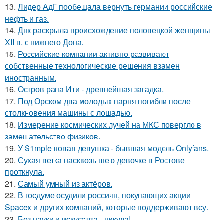
13.
Лидер АдГ пообещала вернуть германии российские
нефть и газ.
14.
Днк раскрыла происхождение половецкой женщины
XII в. с нижнего Дона.
15.
Российские компании активно развивают
собственные технологические решения взамен
иностранным.
16.
Остров рапа Ити - древнейшая загадка.
17.
Под Орском два молодых парня погибли после
столкновения машины с лошадью.
18.
Измерение космических лучей на МКС повергло в
замешательство физиков.
19.
У S1mple новая девушка - бывшая модель Onlyfans.
20.
Сухая ветка насквозь шею девочке в Ростове
проткнула.
21.
Самый умный из актёров.
22.
В госдуме осудили россиян, покупающих акции
Spacex и других компаний, которые поддерживают всу.
23.
Без науки и искусства - никуда!