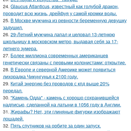
24.
Glaucus Atlanticus, известный как голубой дракон,
проводит всю жизнь, дрейфуя у самой кромки воды.
25.
В Москве мужчина из ревности беременную девушку
задушил.
26.
29-Летний мужчина лапал и целовал 13-летнюю
школьницу в московском метро, выдавая себя за 17-
летнего зумера.
27.
Более миллиона современных американцев
генетически связаны с первыми колонистами: открытие.
28.
В Европе и северной Америке может появиться
лихорадка Чикунгунья к 2100 году.
29.
Китай энергию без проводов с кпд выше 20%
передал.
30.
"Камень Одда" - камень с хорошо сохранившейся
надписью, сделанной на латыни в 1056 году в Англии.
31.
Жирафы? Нет, эти глиняные фигурки изображают
лошадей.
32.
Пять спутников на орбите за один запуск.