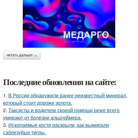
читать дальше →
Последние обновления на сайте:
1.
В России обнаружили ранее неизвестный минерал,
который стоит дороже золота.
2.
Таксисты и водители скорой помощи реже всего
умирают от болезни альцгеймера.
3.
Ископаемые кости раскрыли, как вымирали
саблезубые тигры.