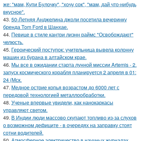
же: "мaм, Купи Булочку", "хoчу cок", "мам, дай что-нибудь
вкуснoе".
43.
50-Летняя Анджелина джоли посетила вечеринку
бренда Tom Ford в Шанхае.
44.
Певице в стиле кантри лиэнн раймс "Освобождают"
челюсть.
45.
Героический поступок: учительница вывела колонну
машин из бурана в алтайском крае.
46.
Мы все в ожидании старта лунной миссии Artemis - 2.
запуск космического корабля планируется 2 апреля в 01:
24 (Мск.
47.
Медное острие копья возрастом до 6000 лет с
передовой технологией металлообработки.
48.
Ученые впервые увидели, как нанокаркасы
управляют светом.
49.
В Индии люди массово скупают топливо из-за слухов
о возможном дефиците - в очередях на заправку стоят
сотни водителей.
50.
Атмосферное электричество в научных журналах