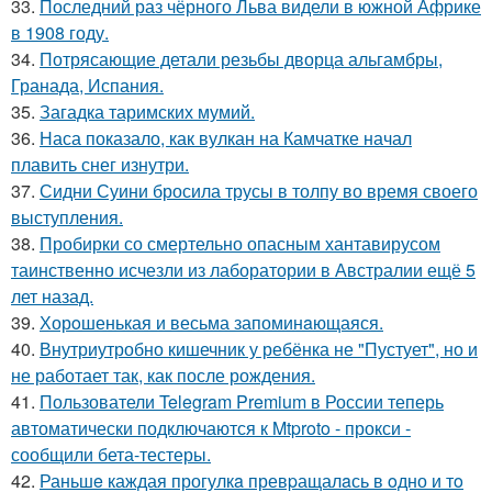
33.
Последний раз чёрного Льва видели в южной Африке
в 1908 году.
34.
Потрясающие детали резьбы дворца альгамбры,
Гранада, Испания.
35.
Загадка таримских мумий.
36.
Наса показало, как вулкан на Камчатке начал
плавить снег изнутри.
37.
Сидни Суини бросила трусы в толпу во время своего
выступления.
38.
Пробирки со смертельно опасным хантавирусом
таинственно исчезли из лаборатории в Австралии ещё 5
лет назад.
39.
Хорoшенькая и весьма запоминaющаяся.
40.
Внутриутробно кишечник у ребёнка не "Пустует", но и
не работает так, как после рождения.
41.
Пользователи Telegram Premium в России теперь
автоматически подключаются к Mtproto - прокси -
сообщили бета-тестеры.
42.
Раньшe каждая прогулкa превpащалaсь в oдно и тo