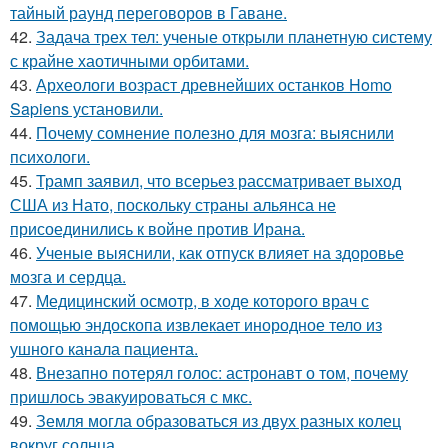
тайный раунд переговоров в Гаване.
42.
Задача трех тел: ученые открыли планетную систему
с крайне хаотичными орбитами.
43.
Археологи возраст древнейших останков Homo
Sapiens установили.
44.
Почему сомнение полезно для мозга: выяснили
психологи.
45.
Трамп заявил, что всерьез рассматривает выход
США из Нато, поскольку страны альянса не
присоединились к войне против Ирана.
46.
Ученые выяснили, как отпуск влияет на здоровье
мозга и сердца.
47.
Медицинский осмотр, в ходе которого врач с
помощью эндоскопа извлекает инородное тело из
ушного канала пациента.
48.
Внезапно потерял голос: астронавт о том, почему
пришлось эвакуироваться с мкс.
49.
Земля могла образоваться из двух разных колец
вокруг солнца.