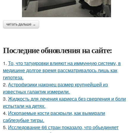
читать дальше →
Последние обновления на сайте:
1.
То, что татуировки влияют на иммунную систему, в
медицине долгое время рассматривалось лишь как
гипотеза.
2.
Астрофизики наконец размер крупнейшей из
известных галактик измерили.
3.
Жидкость для лечения кариеса без сверления и боли
испытали на детях.
4.
Ископаемые кости раскрыли, как вымирали
саблезубые тигры.
5.
Исследование 66 стран показало, что объединяет