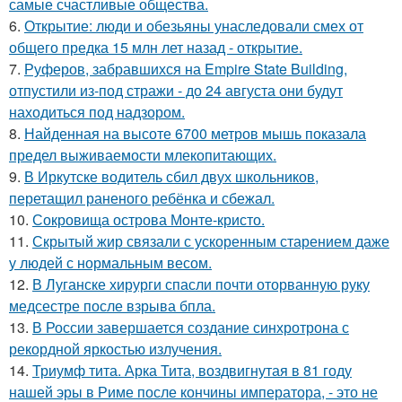
самые счастливые общества.
6.
Открытие: люди и обезьяны унаследовали смех от
общего предка 15 млн лет назад - открытие.
7.
Руферов, забравшихся на Empire State Building,
отпустили из-под стражи - до 24 августа они будут
находиться под надзором.
8.
Найденная на высоте 6700 метров мышь показала
предел выживаемости млекопитающих.
9.
В Иркутске водитель сбил двух школьников,
перетащил раненого ребёнка и сбежал.
10.
Сокровища острова Монте-кристо.
11.
Скрытый жир связали с ускоренным старением даже
у людей с нормальным весом.
12.
В Луганске хирурги спасли почти оторванную руку
медсестре после взрыва бпла.
13.
В России завершается создание синхротрона с
рекордной яркостью излучения.
14.
Триумф тита. Арка Тита, воздвигнутая в 81 году
нашей эры в Риме после кончины императора, - это не