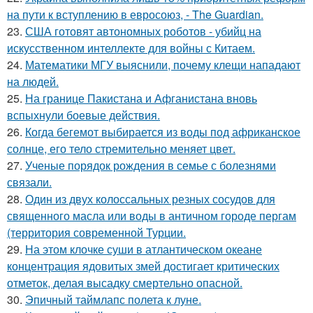
на пути к вступлению в евросоюз, - The Guardian.
23.
США готовят автономных роботов - убийц на
искусственном интеллекте для войны с Китаем.
24.
Математики МГУ выяснили, почему клещи нападают
на людей.
25.
На границе Пакистана и Афганистана вновь
вспыхнули боевые действия.
26.
Когда бегемот выбирается из воды под африканское
солнце, его тело стремительно меняет цвет.
27.
Ученые порядок рождения в семье с болезнями
связали.
28.
Один из двух колоссальных резных сосудов для
священного масла или воды в античном городе пергам
(территория современной Турции.
29.
На этом клочке суши в атлантическом океане
концентрация ядовитых змей достигает критических
отметок, делая высадку смертельно опасной.
30.
Эпичный таймлапс полета к луне.