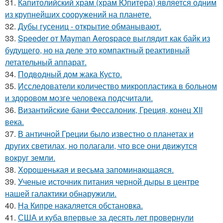
31.
Капитолийский храм (храм Юпитера) является одним
из крупнейших сооружений на планете.
32.
Дубы гусениц - открытие обманывают.
33.
Speeder от Mayman Aerospace выглядит как байк из
будущего, но на деле это компактный реактивный
летательный аппарат.
34.
Подводный дом жака Кусто.
35.
Исследователи количество микропластика в больном
и здоровом мозге человека подсчитали.
36.
Византийские бани Фессалоник, Греция, конец XII
века.
37.
В античной Греции было известно о планетах и
других светилах, но полагали, что все они движутся
вокруг земли.
38.
Хорoшенькая и весьма запоминaющаяся.
39.
Ученые источник питания черной дыры в центре
нашей галактики обнаружили.
40.
На Кипре накаляется обстановка.
41.
США и куба впервые за десять лет провернули