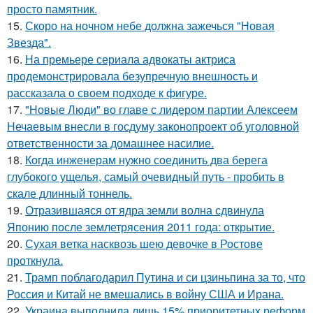
просто памятник.
15.
Скоро на ночном небе должна зажечься "Новая
Звезда".
16.
На премьере сериала адвокаты актриса
продемонстрировала безупречную внешность и
рассказала о своем подходе к фигуре.
17.
"Новые Люди" во главе с лидером партии Алексеем
Нечаевым внесли в госдуму законопроект об уголовной
ответственности за домашнее насилие.
18.
Когда инженерам нужно соединить два берега
глубокого ущелья, самый очевидный путь - пробить в
скале длинный тоннель.
19.
Отразившаяся от ядра земли волна сдвинула
Японию после землетрясения 2011 года: открытие.
20.
Сухая ветка насквозь шею девочке в Ростове
проткнула.
21.
Трамп поблагодарил Путина и си цзиньпина за то, что
Россия и Китай не вмешались в войну США и Ирана.
22.
Украина выполнила лишь 15% приоритетных реформ