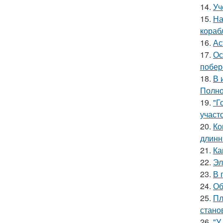
14.
Уч
15.
На
кораб
16.
Ас
17.
Ос
побер
18.
В 
Полно
19.
"Г
участо
20.
Ко
длинн
21.
Ка
22.
Эл
23.
В 
24.
Об
25.
Пл
стано
26.
"У