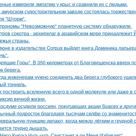
еные измерили эмпатию у крыс и сравнили их с людьми.
 амурском судостроительном заводе состоялась торжествен
ля "Шторм".
трономы "Невозможную" планетную систему обнаружили.
тров сокотра - архипелаг в аравийском море принадлежит 
ежья страны.
июне в издательстве Corpus выйдет книга Доминика лапьер
чь".
орящие Горы". В 350 километрах от Благовещенска вверх по
к берега.
гда инженерам нужно соединить два берега глубокого ущель
ый тоннель.
к построить вселенную всего в одной молекуле или даже в
иксир вечной жизни.
госдуме осудили россиян, покупающих акции Spacex и друг
ычный подросток благодаря тысячам селфи со знаменитос
евральную пункцию делают, когда между лёгким и грудной с
вится трудно дышать.
 Него Кукуха Чуть-чуть Свистанет и он Меня Избивает".