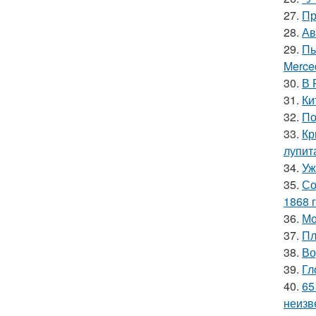
27.
Пр
28.
Ав
29.
Пь
Merce
30.
В 
31.
Ки
32.
По
33.
Кр
лупит
34.
Уж
35.
Со
1868 г
36.
Мо
37.
Пл
38.
Во
39.
Гл
40.
65
неизв