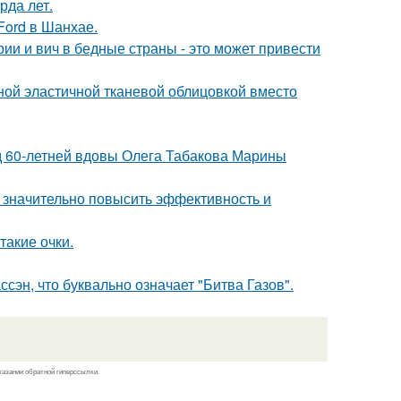
рда лет.
Ford в Шанхае.
ии и вич в бедные страны - это может привести
ой эластичной тканевой облицовкой вместо
д 60-летней вдовы Олега Табакова Марины
 значительно повысить эффективность и
такие очки.
ссэн, что буквально означает "Битва Газов".
казании обратной гиперссылки.