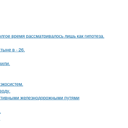
олгое время рассматривалось лишь как гипотеза.
тыне в - 26.
вили.
 экосистем.
воду.
ктивными железнодорожными путями
.
.