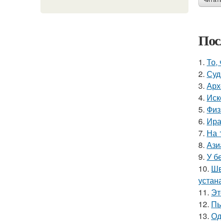
читат
Пос
1.
То,
2.
Суд
3.
Арх
4.
Иск
5.
Физ
6.
Ира
7.
На 
8.
Ази
9.
У б
10.
Шв
устан
11.
Эт
12.
Пь
13.
Од