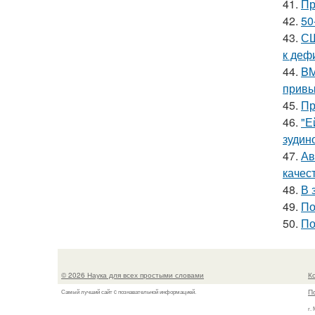
41.
Пр
42.
50
43.
СШ
к деф
44.
BM
привы
45.
Пр
46.
"Е
зудин
47.
Ав
качес
48.
В 
49.
По
50.
По
© 2026 Наука для всех простыми словами
К
П
Самый лучший сайт c познавательной информацией.
г.