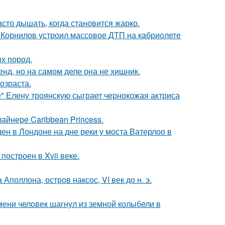
асто дышать, когда становится жарко.
 Корнилов устроил массовое ДТП на кабриолете
х пород.
енд, но на самом деле она не хищник.
озраста.
" Елену троянскую сыграет чернокожая актриса
айнере Caribbean Princess.
н в Лондоне на дне реки у моста Ватерлоо в
остроен в Xvii веке.
поллона, остров наксос, VI век до н. э.
ремени человек шагнул из земной колыбели в