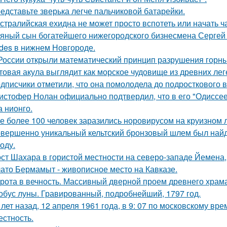
едставьте зверька легче пальчиковой батарейки.
стралийская ехидна не может просто вспотеть или начать ч
яный сын богатейшего нижегородского бизнесмена Сергей
des в нижнем Новгороде.
России открыли математический принцип разрушения горны
товая акула выглядит как морское чудовище из древних лег
дписчики отметили, что она помолодела до подросткового в
истофер Нолан официально подтвердил, что в его "Одиссее
а нионго.
е более 100 человек заразились норовирусом на круизном л
вершенно уникальный кельтский бронзовый шлем был найде
оду.
ст Шахара в гористой местности на северо-западе Йемена, п
ато Бермамыт - живописное место на Кавказе.
рота в вечность. Массивный дверной проем древнего храма А
обус луны. Гравированный, подробнейший, 1797 год.
 лет назад, 12 апреля 1961 года, в 9: 07 по московскому в
естность.