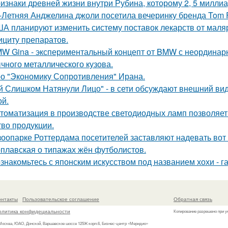
изнаки древней жизни внутри Рубина, которому 2, 5 миллиа
-Летняя Анджелина джоли посетила вечеринку бренда Tom 
А планируют изменить систему поставок лекарств от маляр
ициту препаратов.
W Gina - экспериментальный концепт от BMW с неординарн
чного металлического кузова.
о "Экономику Сопротивления" Ирана.
й Слишком Натянули Лицо" - в сети обсуждают внешний ви
ой.
томатизация в производстве светодиодных ламп позволяет
тво продукции.
зоопарке Роттердама посетителей заставляют надевать вот 
плавская о типажах жён футболистов.
знакомьтесь с японским искусством под названием хохи - га
онтакты
Пользовательское соглашение
Обратная связь
олитика конфидециальности
Копирование разрешено при у
 Москва, ЮАО, Донской, Варшавское шоссе 125Ж корп.6, Бизнес-центр «Меридио»