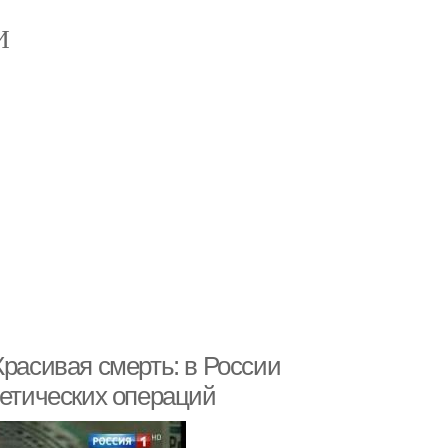
И
Красивая смерть: в России
метических операций