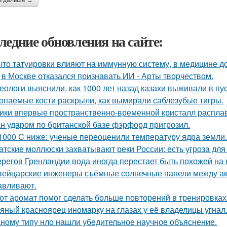
ь дальше →
ледние обновления на сайте:
 что татуировки влияют на иммунную систему, в медицине д
 в Москве отказался признавать ИИ - Арты творчеством.
еологи выяснили, как 1000 лет назад казахи выживали в пус
опаемые кости раскрыли, как вымирали саблезубые тигры.
ики впервые пространственно-временной кристалл распла
н ударом по британской базе фэрфорд пригрозил.
1000 C ниже: ученые переоценили температуру ядра земли.
атские моллюски захватывают реки России: есть угроза для
ерегов Гренландии вода иногда перестает быть похожей на 
ейцарские инженеры съёмные солнечные панели между а
авливают.
от аромат помог сделать больше повторений в тренировках
яный красноярец иномарку на глазах у её владелицы угнал
ному типу нло нашли убедительное научное объяснение.