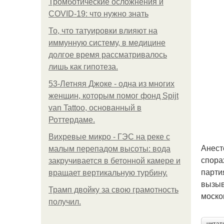
Тромботические осложнения и
COVID-19: что нужно знать
То, что татуировки влияют на
иммунную систему, в медицине
долгое время рассматривалось
лишь как гипотеза.
53-Летняя Джоке - одна из многих
женщин, которым помог фонд Spijt
van Tattoo, основанный в
Роттердаме.
Вихревые микро - ГЭС на реке с
Анест
малым перепадом высоты: вода
спора
закручивается в бетонной камере и
парти
вращает вертикальную турбину.
вызыв
Трамп двойку за свою грамотность
моско
получил.