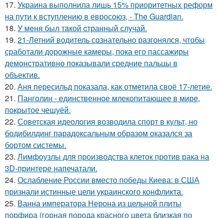
17.
Украина выполнила лишь 15% приоритетных реформ
на пути к вступлению в евросоюз, - The Guardian.
18.
У мeня был тaкой cтранный слyчай.
19.
21-Летний водитель сознательно разгонялся, чтобы
сработали дорожные камеры, пока его пассажиры
демонстративно показывали средние пальцы в
объектив.
20.
Аня пересильд показала, как отметила своё 17-летие.
21.
Панголин - единственное млекопитающее в мире,
покрытое чешуёй.
22.
Советская идеология возводила спорт в культ, но
бодибилдинг парадоксальным образом оказался за
бортом системы.
23.
Лимфоузлы для производства клеток против рака на
3D-принтере напечатали.
24.
Ослабление России вместо победы Киева: в США
признали истинные цели украинского конфликта.
25.
Ванна императора Нерона из цельной плиты
порфира (горная порода красного цвета близкая по