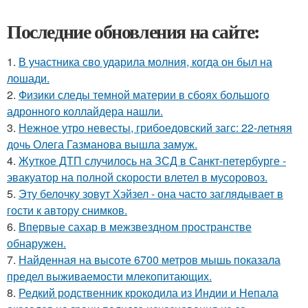
Последние обновления на сайте:
1.
В участника сво ударила молния, когда он был на
лошади.
2.
Физики следы темной материи в сбоях большого
адронного коллайдера нашли.
3.
Нежное утро невесты, грибоедовский загс: 22-летняя
дочь Олега Газманова вышла замуж.
4.
Жуткое ДТП случилось на ЗСД в Санкт-петербурге -
эвакуатор на полной скорости влетел в мусоровоз.
5.
Эту белочку зовут Хэйзел - она часто заглядывает в
гости к автору снимков.
6.
Впервые сахар в межзвездном пространстве
обнаружен.
7.
Найденная на высоте 6700 метров мышь показала
предел выживаемости млекопитающих.
8.
Редкий родственник крокодила из Индии и Непала