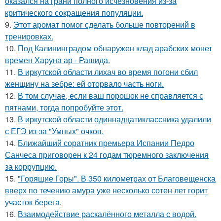
оказался на грани полного исчезновения из-за
критического сокращения популяции.
9.
Этот аромат помог сделать больше повторений в
тренировках.
10.
Под Калининградом обнаружен клад арабских монет
времен Харуна ар - Рашида.
11.
В иркутской области лихач во время погони сбил
женщину на зебре: ей оторвало часть ноги.
12.
В том случае, если ваш порошок не справляется с
пятнами, тогда попробуйте этот.
13.
В иркутской области одиннадцатиклассника удалили
с ЕГЭ из-за "Умных" очков.
14.
Ближайший соратник премьера Испании Педро
Санчеса приговорен к 24 годам тюремного заключения
за коррупцию.
15.
"Горящие Горы". В 350 километрах от Благовещенска
вверх по течению амура уже несколько сотен лет горит
участок берега.
16.
Взаимодействие раскалённого металла с водой.