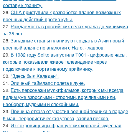
составу к граниту.
26.
США приступили к разработке планов возможных
военных действий против кубы.
27.
Рождаемость в роcсийских cёлах упала до минимума
за 35 лет.
28.
Западные страны планируют создать в Азии новый
военный альянс по аналогии с Нато, - лавров.
29.
В 1982 году Seiko выпустила T001 - цифровые часы,
которые показывали живое телевидение через
подключение к портативному приёмнику.
30.
"Здесь был Халвдан".
31.
Эпичный таймлапс полета к луне.
32.
Есть персонажи мультфильмов, которых мы всегда
видим уже взрослыми - строгими, ворчливыми или,
наоборот, мудрыми и спокойными.
33.
Причина отказа от участия военной техники в параде
9 мая - террористическая угроза, заявил песков.
34.
Из сокровищницы французских королей: чудесная