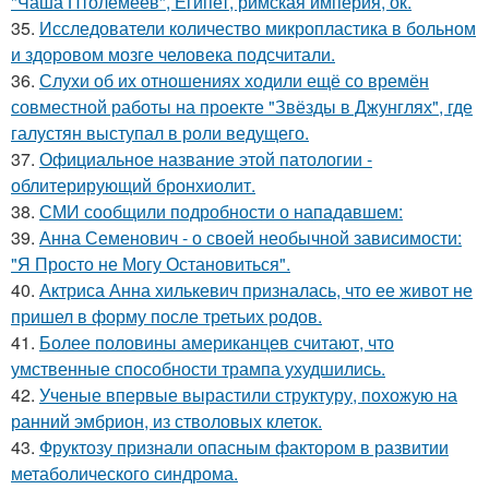
"Чаша Птолемеев", Египет, римская империя, ок.
35.
Исследователи количество микропластика в больном
и здоровом мозге человека подсчитали.
36.
Слухи об их отношениях ходили ещё со времён
совместной работы на проекте "Звёзды в Джунглях", где
галустян выступал в роли ведущего.
37.
Официальное название этой патологии -
облитерирующий бронхиолит.
38.
СМИ сообщили подробности о нападавшем:
39.
Анна Семенович - о своей необычной зависимости:
"Я Просто не Могу Остановиться".
40.
Актриса Анна хилькевич призналась, что ее живот не
пришел в форму после третьих родов.
41.
Более половины американцев считают, что
умственные способности трампа ухудшились.
42.
Ученые впервые вырастили структуру, похожую на
ранний эмбрион, из стволовых клеток.
43.
Фруктозу признали опасным фактором в развитии
метаболического синдрома.