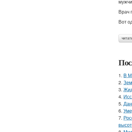
мужчи
Врач 
Вот о
читат
Пос
1.
B М
2.
Зем
3.
Жид
4.
Исс
5.
Дан
6.
Уме
7.
Рос
высот
8.
Мид