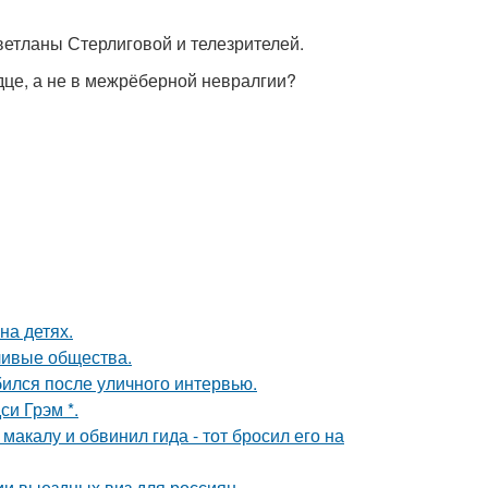
ветланы Стерлиговой и телезрителей.
рдце, а не в межрёберной невралгии?
на детях.
ливые общества.
ился после уличного интервью.
и Грэм *.
акалу и обвинил гида - тот бросил его на
и выездных виз для россиян.