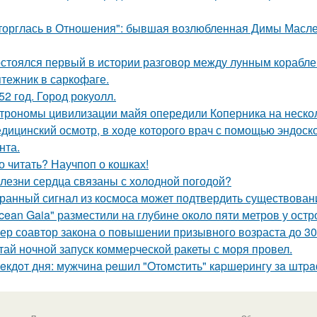
торглась в Отношения": бывшая возлюбленная Димы Масленн
стоялся первый в истории разговор между лунным корабле
тежник в саркофаге.
52 год. Город рокуолл.
трономы цивилизации майя опередили Коперника на нескол
дицинский осмотр, в ходе которого врач с помощью эндоско
нта.
о читать? Научпоп о кошках!
лезни сердца связаны с холодной погодой?
ранный сигнал из космоса может подтвердить существован
cean Gaia" разместили на глубине около пяти метров у остр
ер соавтор закона о повышении призывного возраста до 30 
тай ночной запуск коммерческой ракеты с моря провел.
eкдoт дня: мужчинa peшил "Oтoмcтить" кapшepингу зa штpa