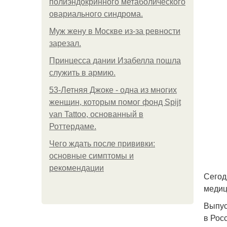
полиэндокринного метаболического
овариального синдрома.
Mуж жену в Москве из-за ревности
зарезал.
Принцесса дании Изабелла пошла
служить в армию.
53-Летняя Джоке - одна из многих
женщин, которым помог фонд Spijt
van Tattoo, основанный в
Роттердаме.
Чего ждать после прививки:
основные симптомы и
рекомендации
Сегод
медиц
Выпус
в Рос