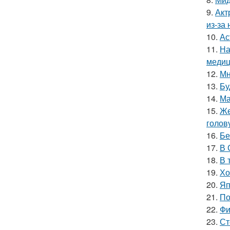
9.
Акт
из-за
10.
Ас
11.
На
медиц
12.
Мн
13.
Бу
14.
Ма
15.
Же
голов
16.
Бе
17.
В 
18.
В 
19.
Хо
20.
Яп
21.
По
22.
Фи
23.
Ст