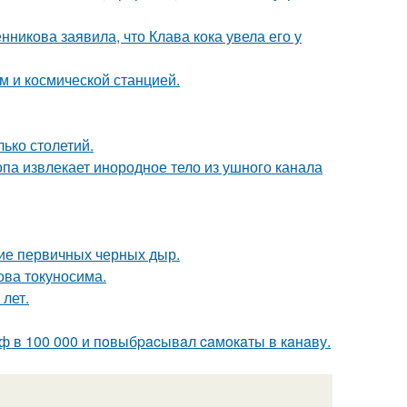
икова заявила, что Клава кока увела его у
м и космической станцией.
ько столетий.
па извлекает инородное тело из ушного канала
ие первичных черных дыр.
ова токуносима.
лет.
ф в 100 000 и пoвыбpacывaл caмoкaты в кaнaву.