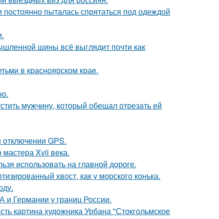
 и постоянно пыталась спрятаться под одеждой
.
мышленной шины всё выглядит почти как
тьми в красноярском крае.
но.
устить мужчину, который обещал отрезать ей
и отключении GPS.
мастера Xvii века.
льзя использовать на главной дороге.
тизированный хвост, как у морского конька.
оду.
 и Германии у границ России.
есть картина художника Урбана "Стокгольмское