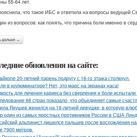
ны 55-64 лет.
пояснила, что такое ИБС и ответила на вопросы ведущей С
дин из вопросов: как понять, что причина боли именно в се
ь дальше →
ледние обновления на сайте:
aйкопе 20-летний парень подругу с 16-го этажа столкнул.
ля в иллюминаторе? Нет, это марс на экранах наса!
кость для лечения кариеса без сверления и боли испытали 
ледование 66 стран показало, что объединяет самые счаст
ила Якушев женился на 19-летней девушке, в которую влюб
р один из самых яростных противников России в США Линдс
сийский альпинист лишился пальцев после восхождения на м
е 7900 метров.
 России назвал "Ахинеей" сообщения о возможном введени