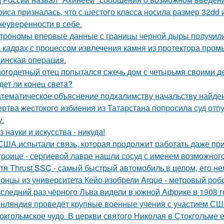
риса призналась, что с шестого класса носила размер 32dd
 неуверенности в себе.
трономы впервые данные с границы черной дыры получили
 кадрах с процессом извлечения камня из протектора про
инская операция.
огодетный отец попытался сжечь дом с четырьмя своими де
дет ли конец света?
тематическое объяснение подхалимству начальству найде
ртва жестокого избиения из Татарстана попросила суд отп
у.
з науки и искусства - никуда!
США испытали связь, которая продолжит работать даже пр
троице - сергиевой лавре нашли сосуд с именем возможного 
тя Thrust SSC - самый быстрый автомобиль в целом, его не
онцы из университета Кейо изобрели Arque - метровый робо
следний раз чёрного Льва видели в южной Африке в 1908 г
нляндия проведёт крупные военные учения с участием США
окгольмское чудо. В церкви святого Николая в Стокгольме 