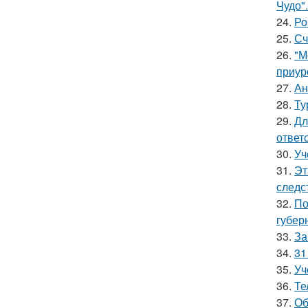
Чудо".
24.
Ро
25.
Сч
26.
"М
приур
27.
Ан
28.
Ту
29.
Дл
ответ
30.
Уч
31.
Эт
следс
32.
По
губер
33.
За
34.
31
35.
Уч
36.
Те
37.
Об