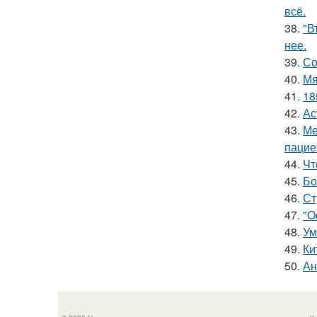
всё.
38.
"В
нее.
39.
Со
40.
Мя
41.
18
42.
Ас
43.
Ме
пацие
44.
Чт
45.
Бо
46.
Ст
47.
"O
48.
Ум
49.
Ки
50.
Ан