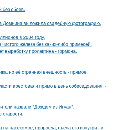
 без сбоев.
на Домнина выложила свадебную фотографию,
ллионов в 2004 году.
 чистого железа без каких-либо примесей.
ет выработку пролактина - гормона,
ка, но её странная внешность - прямое
асти арестовали прямо в день собеседования, -
ители назвали "Дождем из Игуан".
в старости.
на насекомое, проросла, съела его изнутри - и