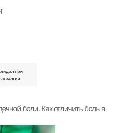
И
алидол при
невралгии
ечной боли. Как отличить боль в