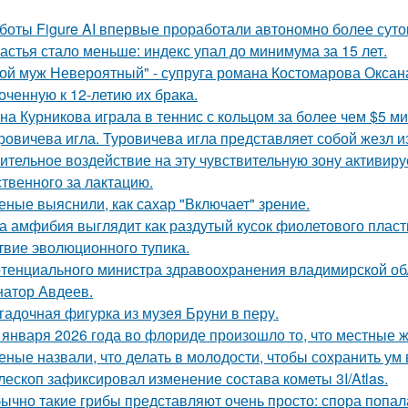
боты Figure AI впервые проработали автономно более суток
астья стало меньше: индекс упал до минимума за 15 лет.
ой муж Невероятный" - супруга романа Костомарова Окса
оченную к 12-летию их брака.
на Курникова играла в теннис с кольцом за более чем $5 ми
ровичева игла. Туровичева игла представляет собой жезл из
ительное воздействие на эту чувствительную зону активиру
ственного за лактацию.
еные выяснили, как сахар "Включает" зрение.
а амфибия выглядит как раздутый кусок фиолетового пласти
твие эволюционного тупика.
тенциального министра здравоохранения владимирской обл
натор Авдеев.
гадочная фигурка из музея Бруни в перу.
 января 2026 года во флориде произошло то, что местные ж
еные назвали, что делать в молодости, чтобы сохранить ум 
лескоп зафиксировал изменение состава кометы 3I/Atlas.
ычно такие грибы представляют очень просто: спора попала 