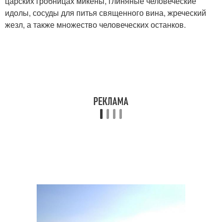
царских гробницах микены, глиняные человеческие
идолы, сосуды для питья священного вина, жреческий
жезл, а также множество человеческих останков.