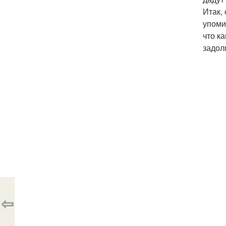
Итак,
упоми
что к
задол
⇦