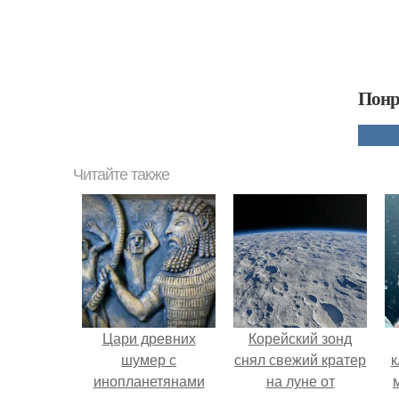
Понр
Читайте также
Цари древних
Корейский зонд
шумер с
снял свежий кратер
к
инопланетянами
на луне от