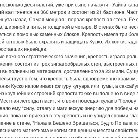
 несколько десятилетий, уже при сыне пачакути - Уайна капа
й вал тянется на 360 метров и состоит из 21 бастиона. Част
инута назад. Самая мощная - первая крепостная стена. Ее
в, шириной в пять, и толщиной в четыре. В стенах было не
аться с помощью каменных блоков. Крепость имела три бол
ей которых было охранять и защищать Куско. Их конкистадо
осставших индейцев.
о важного стратегического значения, крепость играла роль
жения состоят из трех зигзагообразных стен, выстроенных 
 выполнены из материала, доставленного за 23 мили. Суще
тельствует о том, что крепость была одновременно храмом,
ания Куско напоминают фигуру кугуара или пумы, а саксай
из крупнейших строений крепости также выполнено в виде з
 Местная легенда гласит, что воин помещал кулак в "Голову З
вало ему "силу, отвагу и магическую энергию для победы н
ния, пока не приехал в эту крепость и не увидел своими гла
ление в стене, "Начала Бешено Вращаться, Будто Попала 
яснимого магнетизма многим священным местам свойственн
 ответы на некоторые вопросы и объяснят с научной точки 