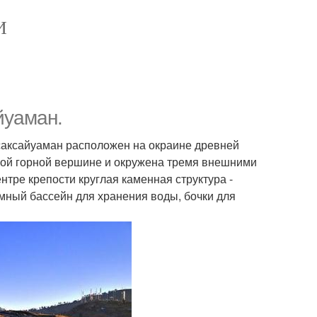
И
йуаман.
 саксайуаман расположен на окраине древней
нной горной вершине и окружена тремя внешними
нтре крепости круглая каменная структура -
мный бассейн для хранения воды, бочки для