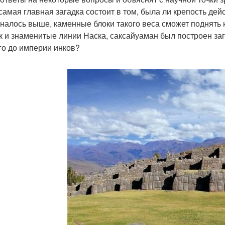
 самая главная загадка состоит в том, была ли крепость дей
налось выше, каменные блоки такого веса сможет поднять
ак и знаменитые линии Наска, саксайуаман был построен з
го до империи инков?