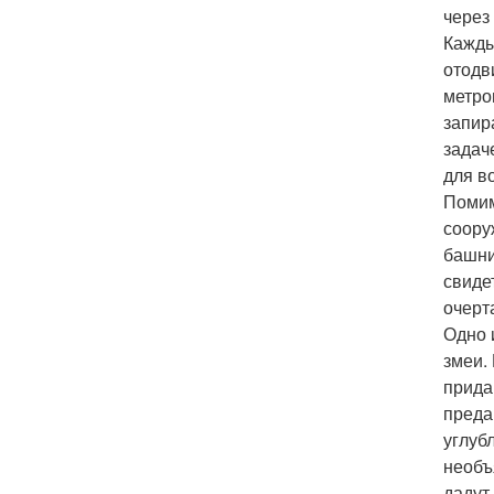
через
Кажды
отодв
метро
запир
задач
для в
Помим
соору
башни
свиде
очерт
Одно 
змеи.
прида
преда
углуб
необъ
дадут