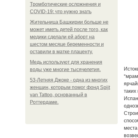
Тромботические осложнения и
COVID-19: что нужно знать
Жительница Башкирии больше не
может иметь детей после того, как
медики сделали ей аборт на
шестом месяце беременности и
оставили в матке плаценту.
Медь используют для хранения
Исток
воды уже многие тысячелетия.
"мрам
53-Летняя Джоке - одна из многих
ярчай
женщин, которым помог фонд Spijt
таких
van Tattoo, основанный в
Испан
Роттердаме.
одноз
Строи
спосо
места
возве