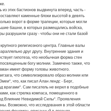
ке.
ь из этих бастионов выдвинута вперед, часть -
 составляют каменные блоки высотой в девять
сколько ворот в форме трапеции, которые могли
ьшие башни, в которых размещались войска,
ры разрушили сразу - чтобы они не стали базой
 крупного религиозного центра. Главные валы
параллельно друг другу. Внутренние здания и
ствует гипотеза, что необычная форма стен
 посвященным богу молнии. Замечено также, что
уаман имеет форму головы животного.
игзага, что символизировало образ молнии или
меи", что, как писал Алан лендс - Берг,
ад врагами". Сам писатель не верил в подобные
зами, как стрелка компаса, помещенного в
под Влияние Невидимой Силы". Проявления
ы. Возможно, что исследования в этой области
зрения феномен, описанный в легенде.