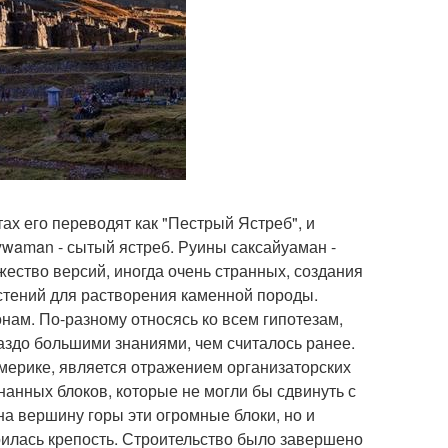
ах его переводят как "Пестрый Ястреб", и
aywaman - сытый ястреб. Руины саксайуаман -
ество версий, иногда очень странных, создания
астений для растворения каменной породы.
нам. По-разному относясь ко всем гипотезам,
аздо большими знаниями, чем считалось ранее.
мерике, является отражением организаторских
нанных блоков, которые не могли бы сдвинуть с
а вершину горы эти огромные блоки, но и
троилась крепость. Строительство было завершено