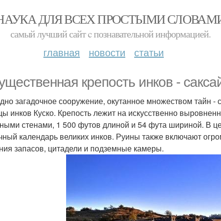
НАУКА ДЛЯ ВСЕХ ПРОСТЫМИ СЛОВАМ
самый лучший сайт c познавательной информацией.
главная
новости
статьи
ущественная крепость инков - сакса
дно загадочное сооружение, окутанное множеством тайн -
цы инков Куско. Крепость лежит на искусственно выровне
ными стенами, 1 500 футов длиной и 54 фута шириной. В це
чный календарь великих инков. Руины также включают огро
ния запасов, цитадели и подземные камеры.