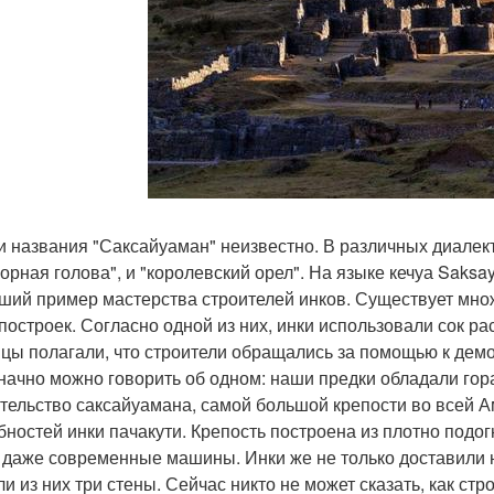
и названия "Саксайуаман" неизвестно. В различных диалект
орная голова", и "королевский орел". На языке кечуа Saks
ший пример мастерства строителей инков. Существует множ
 построек. Согласно одной из них, инки использовали сок р
цы полагали, что строители обращались за помощью к демо
начно можно говорить об одном: наши предки обладали гор
тельство саксайуамана, самой большой крепости во всей А
бностей инки пачакути. Крепость построена из плотно подог
 даже современные машины. Инки же не только доставили н
ли из них три стены. Сейчас никто не может сказать, как с