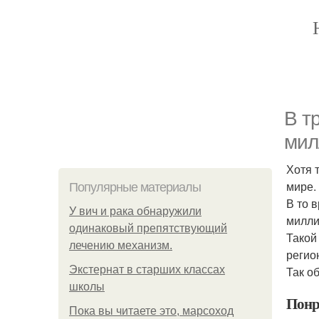
В т
мил
Хотя 
мире.
Популярные материалы
В то 
У вич и рака обнаружили
милли
одинаковый препятствующий
Такой
лечению механизм.
регио
Экстернат в старших классах
Так о
школы
Понр
Пока вы читаете это, марсоход