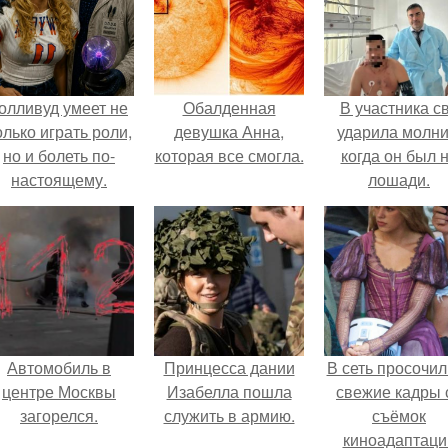
олливуд умеет не
Обалденная
В участника с
олько играть роли,
девушка Анна,
ударила молни
но и болеть по-
которая все смогла.
когда он был 
настоящему.
лошади.
Автомобиль в
Принцесса дании
В сеть просочил
центре Москвы
Изабелла пошла
свежие кадры 
загорелся.
служить в армию.
съёмок
киноадаптаци