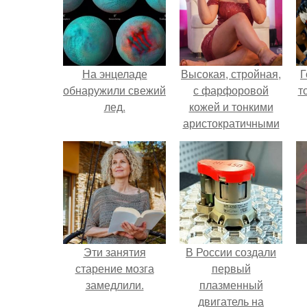
На энцеладе
Высокая, стройная,
Г
обнаружили свежий
с фарфоровой
т
лед.
кожей и тонкими
аристократичными
чертами, эль
выглядит так, будто
сошла с полотна
художника.
Эти занятия
В России создали
старение мозга
первый
замедлили.
плазменный
двигатель на