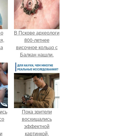
во
В Пскове археологи
я,
800-летнее
на
височное кольцо с
Балкан нашли.
ись
Пока зрители
со
восхищались
эффектной
и
картинкой,