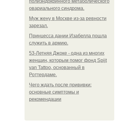
полиэндокринного метаболического
овариального синдрома.
Mуж жену в Москве из-за ревности
зарезал.
Принцесса дании Изабелла пошла
служить в армию.
53-Летняя Джоке - одна из многих
женщин, которым помог фонд Spijt
van Tattoo, основанный в
Роттердаме.
Чего ждать после прививки:
основные симптомы и
рекомендации