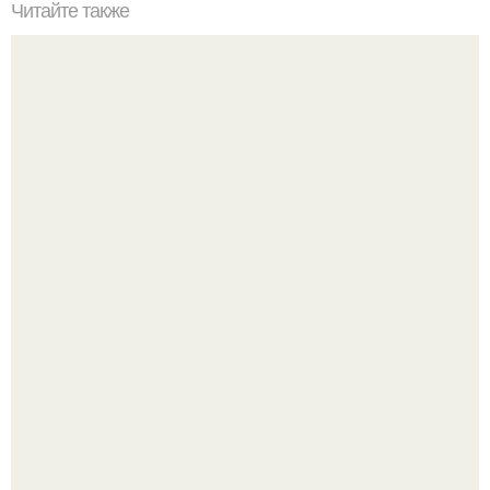
Читайте также
Химические элементы в организме человека.
Автомобиль в центре Москвы загорелся.