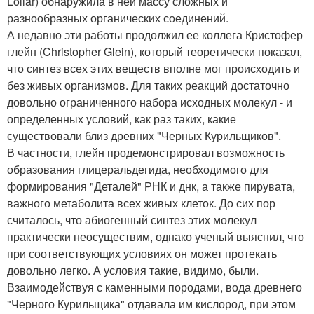
Lollar) обнаружила в ней массу сложных и
разнообразных органических соединений.
А недавно эти работы продолжил ее коллега Кристофер
глейн (Christopher Glein), который теоретически показал,
что синтез всех этих веществ вполне мог происходить и
без живых организмов. Для таких реакций достаточно
довольно ограниченного набора исходных молекул - и
определенных условий, как раз таких, какие
существовали близ древних "Черных Курильщиков".
В частности, глейн продемонстрировал возможность
образования глицеральдегида, необходимого для
формирования "Деталей" РНК и днк, а также пирувата,
важного метаболита всех живых клеток. До сих пор
считалось, что абиогенный синтез этих молекул
практически неосуществим, однако ученый выяснил, что
при соответствующих условиях он может протекать
довольно легко. А условия такие, видимо, были.
Взаимодействуя с каменными породами, вода древнего
"Черного Курильщика" отдавала им кислород, при этом