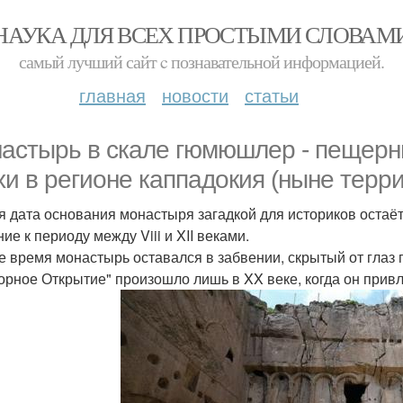
НАУКА ДЛЯ ВСЕХ ПРОСТЫМИ СЛОВАМ
самый лучший сайт c познавательной информацией.
главная
новости
статьи
астырь в скале гюмюшлер - пещерн
хи в регионе каппадокия (ныне терр
я дата основания монастыря загадкой для историков остаё
ие к периоду между Viii и XII веками.
е время монастырь оставался в забвении, скрытый от глаз 
орное Открытие" произошло лишь в XX веке, когда он привл