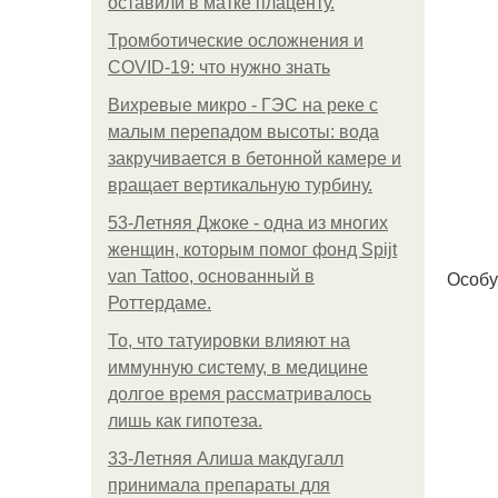
оставили в матке плаценту.
Тромботические осложнения и
COVID-19: что нужно знать
Вихревые микро - ГЭС на реке с
малым перепадом высоты: вода
закручивается в бетонной камере и
вращает вертикальную турбину.
53-Летняя Джоке - одна из многих
женщин, которым помог фонд Spijt
Особу
van Tattoo, основанный в
Роттердаме.
То, что татуировки влияют на
иммунную систему, в медицине
долгое время рассматривалось
лишь как гипотеза.
33-Летняя Алиша макдугалл
принимала препараты для