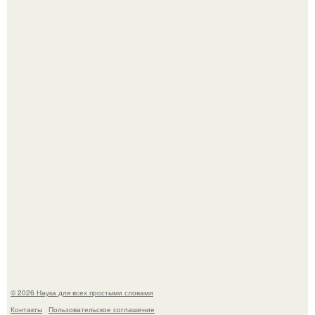
Высокая, стройная, с фарфоровой кожей и тонкими
аристократичными чертами, эль выглядит так, будто
сошла с полотна художника.
В участника сво ударила молния, когда он был на
лошади.
© 2026 Наука для всех простыми словами
Контакты
Пользовательское соглашение