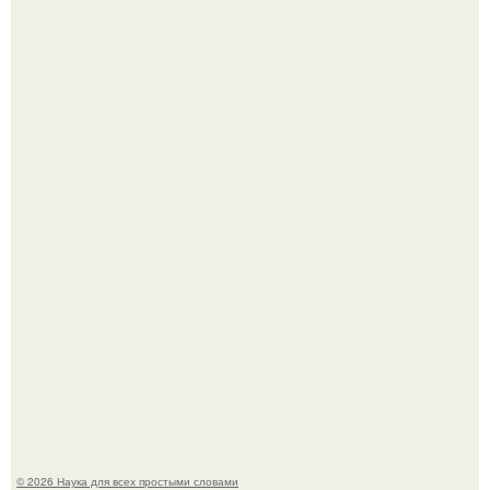
Телескоп "Эйнштейн" заснял гибель звезды в 500 млн
световых лет от земли.
Историки рассказали, какие мифы о древней Греции нам
навязало кино.
© 2026 Наука для всех простыми словами