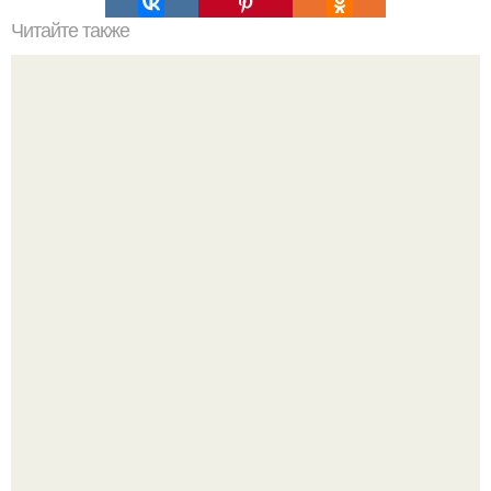
Читайте также
Наука Что это простыми словами. Что такое
антиматерия?
Открыт гормон, подавляющий возрастное воспаление и