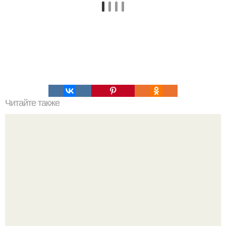
Читайте также
Наука Что это простыми словами. Что такое
антиматерия?