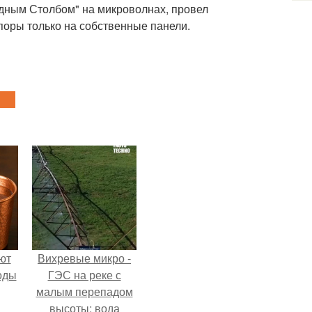
дным Столбом" на микроволнах, провел
поры только на собственные панели.
ют
Вихревые микро -
оды
ГЭС на реке с
малым перепадом
высоты: вода