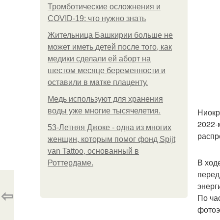
Тромботические осложнения и
COVID-19: что нужно знать
Жительница Башкирии больше не
может иметь детей после того, как
медики сделали ей аборт на
шестом месяце беременности и
оставили в матке плаценту.
Медь используют для хранения
воды уже многие тысячелетия.
Ниокр
2022-
53-Летняя Джоке - одна из многих
распр
женщин, которым помог фонд Spijt
van Tattoo, основанный в
В ход
Роттердаме.
перед
энерг
⇦
По ча
фотоэ