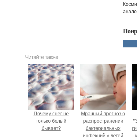
Косми
анало
Понр
Читайте также
Почему снег не
Мрачный прогноз о
только белый
распространении
"
бывает?
бактериальных
ги
инфекций у детей