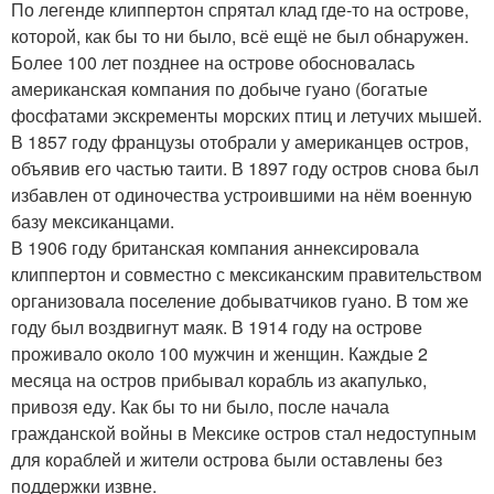
По легенде клиппертон спрятал клад где-то на острове,
которой, как бы то ни было, всё ещё не был обнаружен.
Более 100 лет позднее на острове обосновалась
американская компания по добыче гуано (богатые
фосфатами экскременты морских птиц и летучих мышей.
В 1857 году французы отобрали у американцев остров,
объявив его частью таити. В 1897 году остров снова был
избавлен от одиночества устроившими на нём военную
базу мексиканцами.
В 1906 году британская компания аннексировала
клиппертон и совместно с мексиканским правительством
организовала поселение добыватчиков гуано. В том же
году был воздвигнут маяк. В 1914 году на острове
проживало около 100 мужчин и женщин. Каждые 2
месяца на остров прибывал корабль из акапулько,
привозя еду. Как бы то ни было, после начала
гражданской войны в Мексике остров стал недоступным
для кораблей и жители острова были оставлены без
поддержки извне.