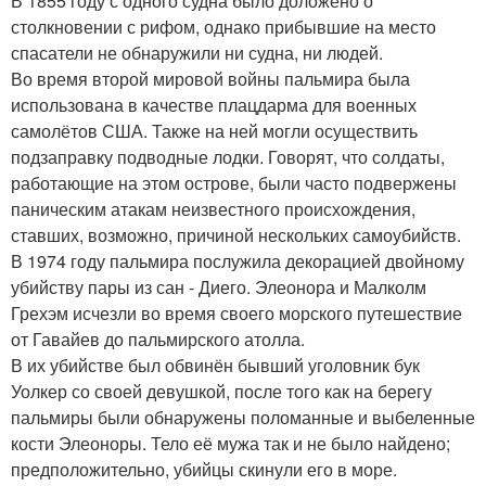
В 1855 году с одного судна было доложено о
столкновении с рифом, однако прибывшие на место
спасатели не обнаружили ни судна, ни людей.
Во время второй мировой войны пальмира была
использована в качестве плацдарма для военных
самолётов США. Также на ней могли осуществить
подзаправку подводные лодки. Говорят, что солдаты,
работающие на этом острове, были часто подвержены
паническим атакам неизвестного происхождения,
ставших, возможно, причиной нескольких самоубийств.
В 1974 году пальмира послужила декорацией двойному
убийству пары из сан - Диего. Элеонора и Малколм
Грехэм исчезли во время своего морского путешествие
от Гавайев до пальмирского атолла.
В их убийстве был обвинён бывший уголовник бук
Уолкер со своей девушкой, после того как на берегу
пальмиры были обнаружены поломанные и выбеленные
кости Элеоноры. Тело её мужа так и не было найдено;
предположительно, убийцы скинули его в море.