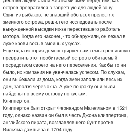
Десятки людей стали жертвами змей перед тем, как
остров превратился в запретную для людей зону.
Один из рыбаков, не знавший обо всех прелестях
змеиного острова, решил его исследовать после
вынужденной высадки из-за переставшего работать
мотора. Когда его наконец - то обнаружили, он лежал в
луже крови весь в змеиных укусах.
Ещё одна история демонстрирует нам семью решившую
превратить этот необитаемый остров в обитаемый
посредством своего на него переселения. Как бы то ни
было, их компания не увенчалась успехом. По слухам,
они выбежали из дома, когда змеи заполнили весь их
дом, заползя через окна. А уже по факту они были
найдены по всему острову по кускам.
Клиппертон.
Клиппертон был открыт Фернандом Магелланом в 1521
году, однако назван он был в честь Джона клиппертона,
английского пирата, возглавлявшего бунт против
Вильяма дампьера в 1704 году.