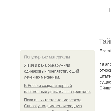
Тай
Ezomir
Популярные материалы
18 ап
У вич и рака обнаружили
относ
одинаковый препятствующий
штате
лечению механизм.
сущес
В России создали первый
Эйншт
плазменный двигатель на криптоне.
Пока вы читаете это, марсоход
Curiosity поднимает очередную