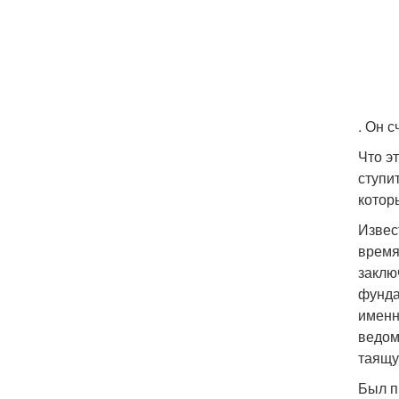
. Он с
Что э
ступи
котор
Извес
время
заклю
фунда
именн
ведом
таящу
Был п