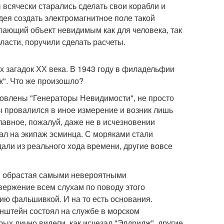
всячески старались сделать свои корабли и
ея создать электромагнитное поле такой
елающий объект невидимым как для человека, так
ласти, поручили сделать расчеты.
 загадок ХХ века. В 1943 году в филадельфии
ж". Что же произошло?
новлены "Генераторы Невидимости", не просто
бы провалился в иное измерение и возник лишь
лавное, пожалуй, даже не в исчезновении
зал на экипаж эсминца. С моряками стали
али из реального хода времени, другие вовсе
а, обрастая самыми невероятными
ержение всем слухам по поводу этого
ию фальшивкой. И на то есть основания.
нштейн состоял на службе в морском
ых лично видели, как исчезал "Элдридж", другие