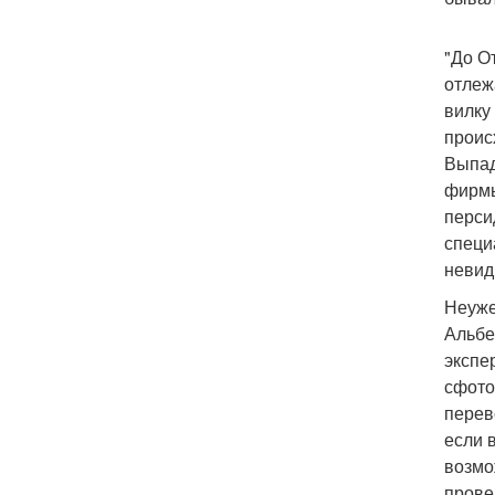
"До О
отлеж
вилку
проис
Выпад
фирмы
перси
специ
невид
Неуже
Альбе
экспе
сфото
перев
если 
возмо
прове