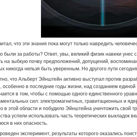
читал, что эти знания пока могут только навредить человече
то были за работы? Ответ, увы, великий физик навеки унес 
ть на зыбкую почву предположений, допущений, воспомина
ых никогда нельзя быть уверенным. Но другого пути сегодня
тно, что Альберт Эйнштейн активно выступал против разраб
, особенно в последние годы жизни, над созданием единой 
чается в том, чтобы с помощью одного единственного урав
ментальных сил: электромагнитных, гравитационных и яде
о в этой области и побудило Эйнштейна уничтожить свой тр
ства успели использовать часть теоретических выкладок вел
юся в них опасность.
роведен эксперимент, результаты которого оказались поис