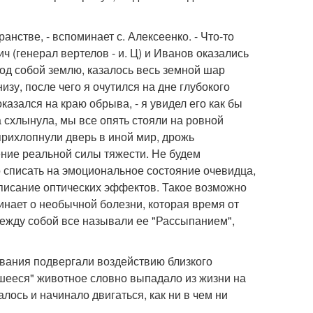
анстве, - вспоминает с. Алексеенко. - Что-то
(генерал вертелов - и. Ц) и Иванов оказались
од собой землю, казалось весь земной шар
зу, после чего я очутился на дне глубокого
казался на краю обрыва, - я увидел его как бы
 схлынула, мы все опять стояли на ровной
 прихлопнули дверь в иной мир, дрожь
ение реальной силы тяжести. Не будем
о списать на эмоциональное состояние очевидца,
описание оптических эффектов. Такое возможно
инает о необычной болезни, которая время от
ежду собой все называли ее "Рассыпанием",
вания подвергали воздействию близкого
шееся" животное словно выпадало из жизни на
алось и начинало двигаться, как ни в чем ни