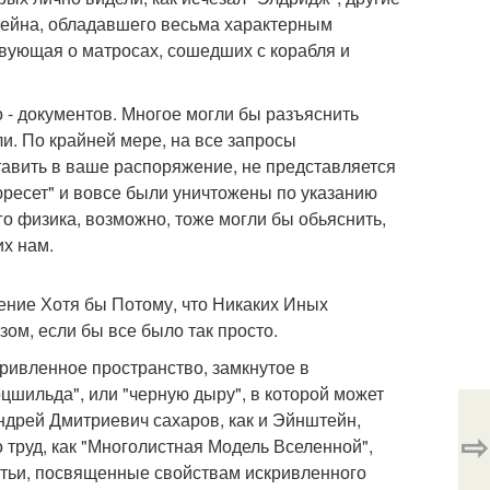
тейна, обладавшего весьма характерным
твующая о матросах, сошедших с корабля и
о - документов. Многое могли бы разъяснить
и. По крайней мере, на все запросы
ставить в ваше распоряжение, не представляется
ресет" и вовсе были уничтожены по указанию
го физика, возможно, тоже могли бы обьяснить,
их нам.
ение Хотя бы Потому, что Никаких Иных
ом, если бы все было так просто.
ривленное пространство, замкнутое в
шильда", или "черную дыру", в которой может
Андрей Дмитриевич сахаров, как и Эйнштейн,
⇨
 труд, как "Многолистная Модель Вселенной",
атьи, посвященные свойствам искривленного