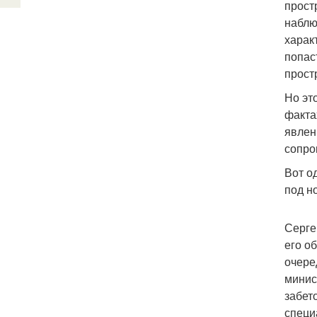
прост
наблю
харак
попас
прост
Но эт
факта
явлен
сопро
Вот о
под н
Серге
его о
очере
минис
забет
специ