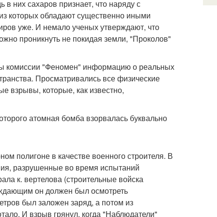
 в них сахаров признает, что наряду с
 из которых обладают существенно иными
ров уже. И немало ученых утверждают, что
ожно проникнуть не покидая земли, "Проколов"
рты комиссии "Феномен" информацию о реальных
странства. Просматривались все физические
е взрывы, которые, как известно,
которого атомная бомба взорвалась буквально
ом полигоне в качестве военного строителя. В
ния, разрушенные во время испытаний
рала к. вертелова (строительные войска
ождающим он должен был осмотреть
етров был заложен заряд, а потом из
отало. И взрыв грянул, когда "Наблюдатели"