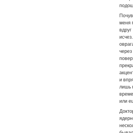
подош
Почув
меня 
вдруг
исчез
овраг
через
повер
прекр
акцен
и впр
лишь 
време
или е
Докто
ядерн
неско
бывал