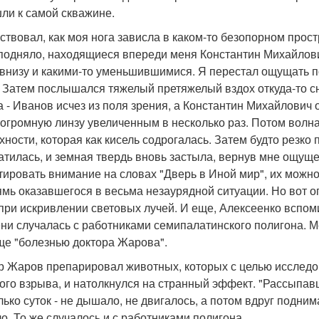
ли к самой скважине.
ствовал, как моя нога зависла в каком-то безопорном простр
подняло, находящиеся впереди меня Константин Михайлович 
 внизу и какими-то уменьшившимися. Я перестал ощущать п
. Затем послышался тяжелый претяжелый вздох откуда-то сни
а - Иванов исчез из поля зрения, а Константин Михайлович о
 огромную линзу увеличенным в несколько раз. Потом волна
хности, которая как кисель содрогалась. Затем будто резко
атилась, и земная твердь вновь застыла, вернув мне ощущ
тировать внимание на словах "Дверь в Иной мир", их можн
ямь оказавшегося в весьма незаурядной ситуации. Но вот 
при искривлении световых лучей. И еще, Алексеенко вспом
ни случалась с работниками семипалатинского полигона. М
ще "болезнью доктора Жарова".
р Жаров препарировал животных, которых с целью исследо
ого взрыва, и натолкнулся на странный эффект. "Рассыпав
лько суток - не дышало, не двигалось, а потом вдруг подним
о. То же случалось и с работниками полигона.