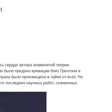
И
ось сердце автора знаменитой теории
ело было предано кремации близ Трентона в
раха было произведено в тайне от всех. Но
 его последних научных работ, сожженных