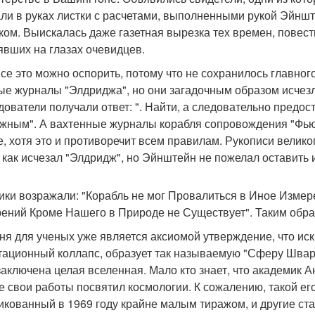
ли в руках листки с расчетами, выполненными рукой Эйнш
ком. Выискалась даже газетная вырезка тех времен, повес
явших на глазах очевидцев.
все это можно оспорить, потому что не сохранилось главног
ые журналы "Элдриджа", но они загадочным образом исчезл
дователи получали ответ: ". Найти, а следовательно предо
жным". А вахтенные журналы корабля сопровождения "Фью
, хотя это и противоречит всем правилам. Рукописи велико
и как исчезал "Элдридж", но Эйнштейн не пожелал оставить 
ики возражали: "Корабль не мог Провалиться в Иное Измер
ений Кроме Нашего в Природе не Существует". Таким образ
ня для ученых уже является аксиомой утверждение, что иск
тационный коллапс, образует так называемую "Сферу Шварц
заключена целая вселенная. Мало кто знает, что академик 
е свои работы посвятил космологии. К сожалению, такой его
икованный в 1969 году крайне малым тиражом, и другие ст