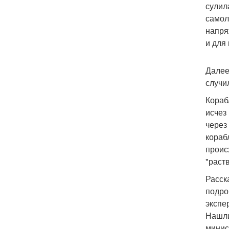
сулил
самол
напря
и для
Далее
случи
Кораб
исчез
через
кораб
проис
"раст
Расск
подро
экспе
Нашли
минис