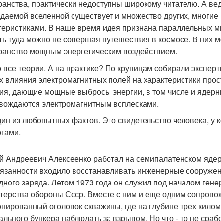
ранства, практически недоступны широкому читателю. А ведь
даемой вселенной существует и множество других, многие
теристиками. В наше время идея признана параллельных ми
ть туда можно не совершая путешествия в космосе. В них м
ранство мощным энергетическим воздействием.
о все теории. А на практике? По крупицам собирали экспе
х влияния электромагнитных полей на характеристики про
ия, дающие мощные выбросы энергии, в том числе и ядерны
вождаются электромагнитным всплесками.
дин из любопытных фактов. Это свидетельство человека, у 
огами.
й Андреевич Алексеенко работал на семипалатенском ядерн
бязанности входило восстанавливать инженерные сооруже
дного заряда. Летом 1973 года он служил под началом гене
терства обороны Ссср. Вместе с ним и еще одним сопров
онированный оголовок скважины, где на глубине трех килом
ального бункера наблюдать за взрывом. Но что - то не сраб