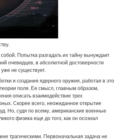
ству.
с собой. Попытка разгадать их тайну вынуждает
ний очевидцев, в абсолютной достоверности
 уже не существует.
отки и создания ядерного оружия, работая в это
теории поля. Ее смысл, главным образом,
нения описать взаимодействие трех
рных. Скорее всего, неожиданное открытие
уд. Но, судя по всему, американские военные
икого физика еще до того, как он осознал
тине трагическими. Первоначальная задача не