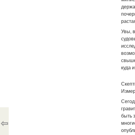
держа
почер
раста
Увы, 
судов
иссле
возмо
свыше
куда 
Скепт
Измер
Сегод
грави
быть 
⇦
многи
опубл