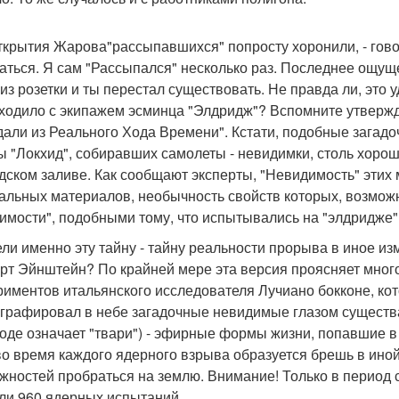
ткрытия Жарова"рассыпавшихся" попросту хоронили, - гово
аться. Я сам "Рассыпался" несколько раз. Последнее ощуще
 из розетки и ты перестал существовать. Не правда ли, это
ходило с экипажем эсминца "Элдридж"? Вспомните утвержд
али из Реального Хода Времени". Кстати, подобные загадо
 "Локхид", собиравших самолеты - невидимки, столь хоро
дском заливе. Как сообщают эксперты, "Невидимость" этих
альных материалов, необычность свойств которых, возможн
имости", подобными тому, что испытывались на "элдридже"
ли именно эту тайну - тайну реальности прорыва в иное из
рт Эйнштейн? По крайней мере эта версия проясняет мног
риментов итальянского исследователя Лучиано бокконе, к
графировал в небе загадочные невидимые глазом существа. 
оде означает "твари") - эфирные формы жизни, попавшие в 
во время каждого ядерного взрыва образуется брешь в иной
жностей пробраться на землю. Внимание! Только в период 
ли 960 ядерных испытаний.