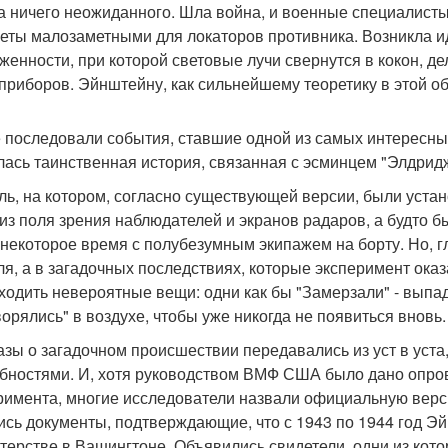
а ничего неожиданного. Шла война, и военные специалисты 
еты малозаметными для локаторов противника. Возникла ид
женности, при которой световые лучи свернутся в кокон, д
 приборов. Эйнштейну, как сильнейшему теоретику в этой об
 последовали события, ставшие одной из самых интересных
лась таинственная история, связанная с эсминцем "Элдрид
ль, на котором, согласно существующей версии, были уста
 из поля зрения наблюдателей и экранов радаров, а будто 
 некоторое время с полубезумным экипажем на борту. Но, г
ля, а в загадочных последствиях, которые эксперимент ока
ходить невероятные вещи: одни как бы "Замерзали" - выпад
ворялись" в воздухе, чтобы уже никогда не появиться вновь.
азы о загадочном происшествии передавались из уст в уст
бностями. И, хотя руководством ВМФ США было дано опров
римента, многие исследователи назвали официальную верс
сь документы, подтверждающие, что с 1943 по 1944 год Эй
терстве в Вашингтоне. Объявились свидетели, одни из котор