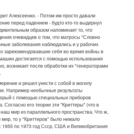
рит Алексеенко. - Потом им просто давали
ние перед падением - будто кто-то выдернул
 удивительным образом напоминает то, что
ения очевидцев о том, что матросы "Словно
чные заболевания наблюдались и у рабочих
шо зарекомендовавшие себя во время войны в
 машин достигается с помощью использования
о, возникает после обработки их "генераторами
.
мерение и решил унести с собой в могилу
ое. Например необычные результаты
оторый с помощью специальных приборов
Согласно его теории эти "Криттеры" (что в
наш мир из параллельного пространства. Что ж,
 мир, то у "Криттеров" было немало
с 1955 по 1973 год Ссср, США и Великобритания