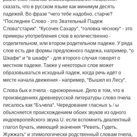
сказать, что в русском языке как минимум десять
падежей. Во фразе "чего тебе надобно, старче?
"Последнее Слово - это Звательный Падеж
Слова"старик". "Кусочек Сахару", "головка чесноку" - это
примеры употребления слов в количественно -
отделительном, или втором родительном падеже. У ряда
слов есть две формы предложного падежа, например, "о
Шкафе" и "в шкафу" - для второго случая говорят о
местном падеже. Также у некоторых слов может
образовываться исходный падеж, когда речь идёт о
месте начала движения - например, "Вышел из Лесу".
Слова бык и пчела - однокоренные. Дело в том, что в
произведениях древнерусской литературы слово пчела
писалось как "Бъчела". Чередование гласных ъ / ы
объясняется происхождением обоих звуков из одного
индоевропейского звука U. если вспомнить диалектный
глагол бучать, имеющий значения "Реветь, Гудеть,
Жужжать" и этимологически родственный словам пчела,