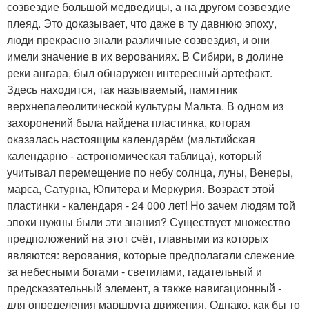
созвездие большой медведицы, а на другом созвездие
плеяд. Это доказывает, что даже в ту давнюю эпоху,
люди прекрасно знали различные созвездия, и они
имели значение в их верованиях. В Сибири, в долине
реки ангара, был обнаружен интересный артефакт.
Здесь находится, так называемый, памятник
верхнепалеолитической культуры Мальта. В одном из
захоронений была найдена пластинка, которая
оказалась настоящим календарём (мальтийская
календарно - астрономическая таблица), который
учитывал перемещение по небу солнца, луны, Венеры,
марса, Сатурна, Юпитера и Меркурия. Возраст этой
пластинки - календаря - 24 000 лет! Но зачем людям той
эпохи нужны были эти знания? Существует множество
предположений на этот счёт, главными из которых
являются: верования, которые предполагали слежение
за небесными богами - светилами, гадательный и
предсказательный элемент, а также навигационный -
для определения маршрута движения. Однако, как бы то