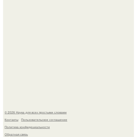
Эти занятия старение мозга замедлили.
Физики существование глюбола - новой формы материи
подтвердили.
© 2026 Наука для всех простыми словами
Контакты
Пользовательское соглашение
Политика конфидециальности
Обратная связь