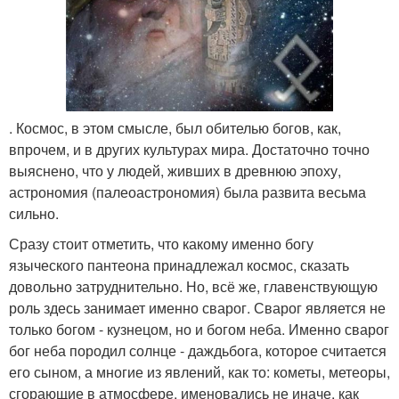
. Космос, в этом смысле, был обителью богов, как,
впрочем, и в других культурах мира. Достаточно точно
выяснено, что у людей, живших в древнюю эпоху,
астрономия (палеоастрономия) была развита весьма
сильно.
Сразу стоит отметить, что какому именно богу
языческого пантеона принадлежал космос, сказать
довольно затруднительно. Но, всё же, главенствующую
роль здесь занимает именно сварог. Сварог является не
только богом - кузнецом, но и богом неба. Именно сварог
бог неба породил солнце - даждьбога, которое считается
его сыном, а многие из явлений, как то: кометы, метеоры,
сгорающие в атмосфере, именовались не иначе, как