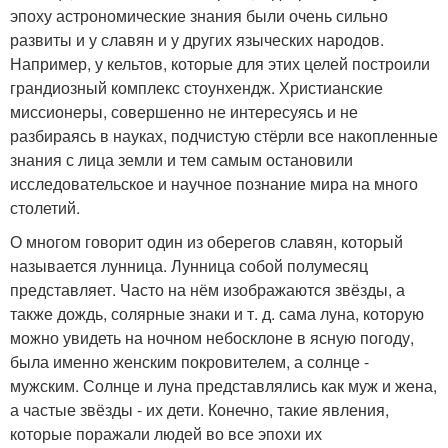
эпоху астрономические знания были очень сильно
развиты и у славян и у других языческих народов.
Например, у кельтов, которые для этих целей построили
грандиозный комплекс стоунхендж. Христианские
миссионеры, совершенно не интересуясь и не
разбираясь в науках, подчистую стёрли все накопленные
знания с лица земли и тем самым остановили
исследовательское и научное познание мира на много
столетий.
О многом говорит один из оберегов славян, который
называется лунница. Лунница собой полумесяц
представляет. Часто на нём изображаются звёзды, а
также дождь, солярные знаки и т. д. сама луна, которую
можно увидеть на ночном небосклоне в ясную погоду,
была именно женским покровителем, а солнце -
мужским. Солнце и луна представлялись как муж и жена,
а частые звёзды - их дети. Конечно, такие явления,
которые поражали людей во все эпохи их