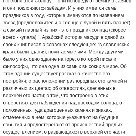
Поклоняются Солнцу", "они исповедуют религию сабиев
и они поклоняются звёздам. И у них имеется семь
праздников в году, которые именуются по названиям
звёзд (предположительно солнце с луной и пять планет),
а самый главный из них - это праздник солнца (скорее
всего - купала) ". Арабский историк масуди в одной из
своих книг писал о славянах следующее: "в славянских
краях были здания, почитаемые ими. Между другими
было у них одно здание на горе, о которой писали
философы, что она одна из самых высоких в мире. Об
этом здании существует рассказ о качестве его
постройки; о расположении разнородных его камней и
различных их цветах; об отверстиях, сделанных в
верхней его части; о том, что построено в этих
отверстиях для наблюдения над восходом солнца; о
положенных туда драгоценных камнях и знаках,
отмеченных в нём, которые указывают на будущие
события и предостерегают от происшествий пред их
осуществлением; о раздающихся в верхней его части