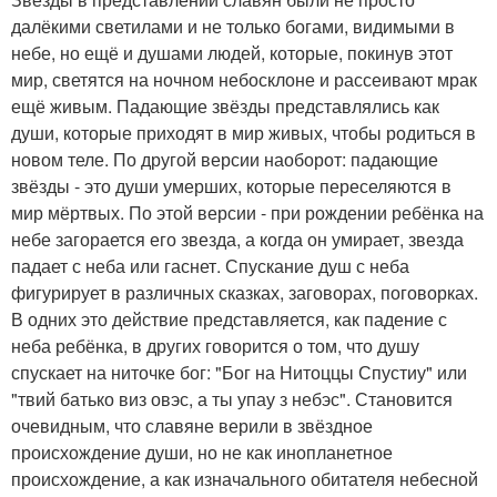
далёкими светилами и не только богами, видимыми в
небе, но ещё и душами людей, которые, покинув этот
мир, светятся на ночном небосклоне и рассеивают мрак
ещё живым. Падающие звёзды представлялись как
души, которые приходят в мир живых, чтобы родиться в
новом теле. По другой версии наоборот: падающие
звёзды - это души умерших, которые переселяются в
мир мёртвых. По этой версии - при рождении ребёнка на
небе загорается его звезда, а когда он умирает, звезда
падает с неба или гаснет. Спускание душ с неба
фигурирует в различных сказках, заговорах, поговорках.
В одних это действие представляется, как падение с
неба ребёнка, в других говорится о том, что душу
спускает на ниточке бог: "Бог на Нитоццы Спустиу" или
"твий батько виз овэс, а ты упау з небэс". Становится
очевидным, что славяне верили в звёздное
происхождение души, но не как инопланетное
происхождение, а как изначального обитателя небесной