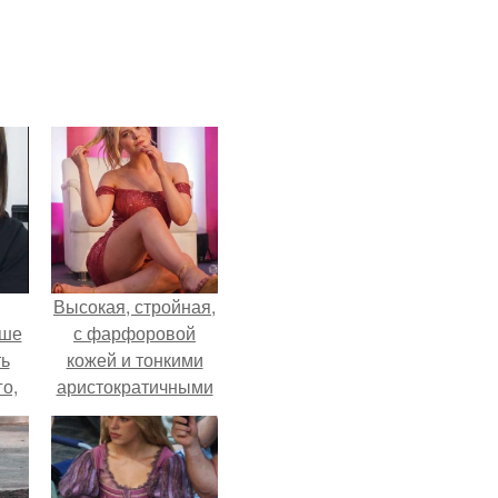
Высокая, стройная,
ьше
с фарфоровой
ть
кожей и тонкими
го,
аристократичными
али
чертами, эль
стом
выглядит так, будто
сошла с полотна
 и
художника.