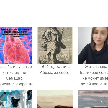
оссийские ученые
1640 год картина
Жительница
из нии имени
Абрахама боссе.
Башкирии бол
Семашко
не может име
ыяснили: скорость
детей после то
тарения напрямую
как медики сдел
зависит от
ей аборт на ше
остояния сосудов
месяце
и работы сердца.
беременности