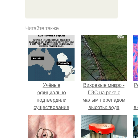
Читайте также
Учёные
Вихревые микро -
Р
официально
ГЭС на реке с
подтвердили
малым перепадом
существование
высоты: вода
в
восьмого
закручивается в
с
континента -
бетонной камере и
зиландии.
вращает
с
вертикальную