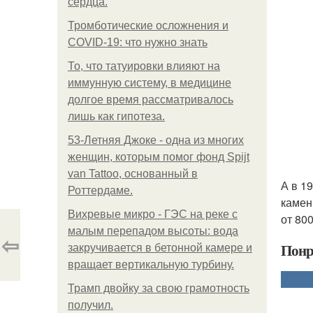
сердца.
Тромботические осложнения и
COVID-19: что нужно знать
То, что татуировки влияют на
иммунную систему, в медицине
долгое время рассматривалось
лишь как гипотеза.
53-Летняя Джоке - одна из многих
женщин, которым помог фонд Spijt
van Tattoo, основанный в
А в 1
Роттердаме.
камен
Вихревые микро - ГЭС на реке с
от 80
малым перепадом высоты: вода
⇦
Понр
закручивается в бетонной камере и
вращает вертикальную турбину.
Трамп двойку за свою грамотность
получил.