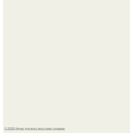
Физики существование глюбола - новой формы материи
подтвердили.
Пока вы читаете это, марсоход Curiosity поднимает
очередную порцию красной пыли. 6.
© 2026 Наука для всех простыми словами