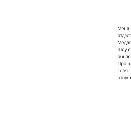
Меня 
отдел
Медве
Шоу с
объяс
Прошл
себя 
отпуст