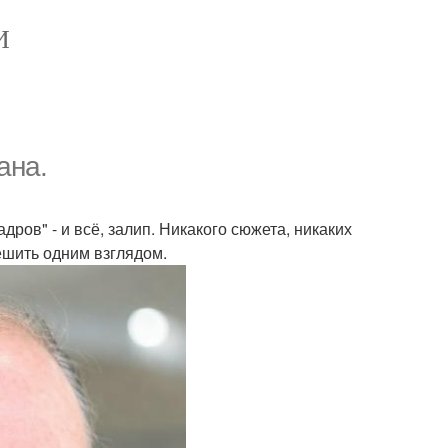
И
ана.
ров" - и всё, залип. Никакого сюжета, никаких
ешить одним взглядом.