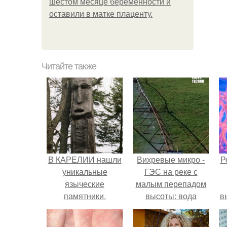
шестом месяце беременности и
оставили в матке плаценту.
Читайте также
В КАРЕЛИИ нашли
Вихревые микро -
Р
уникальные
ГЭС на реке с
языческие
малым перепадом
памятники.
высоты: вода
в
закручивается в
с
бетонной камере и