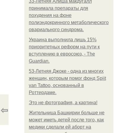
33-Летняя Алиша макдугалл
принимала препараты для
похудения на фоне
полиэндокринного метаболического
овариального синдрома.
Украина выполнила лишь 15%
приоритетных реформ на пути к
вступлению в евросоюз, - The
Guardian.
53-Летняя Джоке - одна из многих
женщин, которым помог фонд Spijt
van Tattoo, основанный в
Роттердаме.
Это не фотография, а картина!
⇦
Жительница Башкирии больше не
может иметь детей после того, как
медики сделали ей аборт на