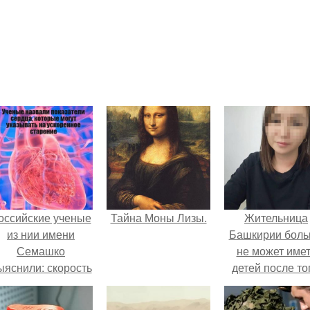
оссийские ученые
Тайна Моны Лизы.
Жительница
из нии имени
Башкирии бол
Семашко
не может име
ыяснили: скорость
детей после то
тарения напрямую
как медики сдел
зависит от
ей аборт на ше