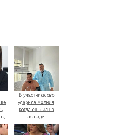
В участника сво
ьше
ударила молния,
ть
когда он был на
го,
лошади.
али
стом