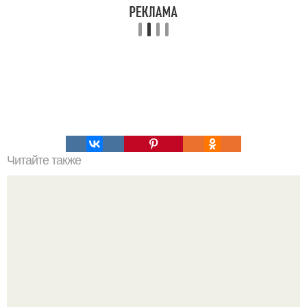
Читайте также
Социологи нашли оправдание широко раздвинутым
ногам в общественном транспорте.