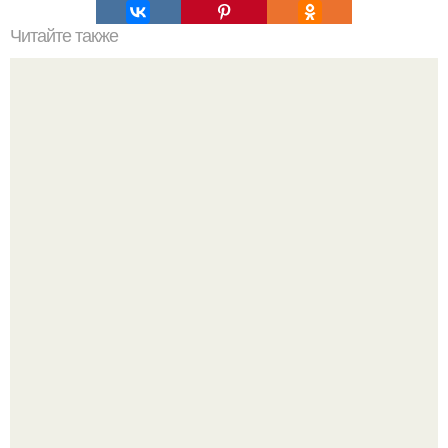
Читайте также
Головной убор шамана.
Опоссум - единственный сумчатый обитатель северной
америки.