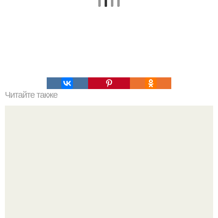
Читайте также
По воспоминаниям Георгия Данелии, мастерские
киностудии "Мосфильм" отказались изготавливать
пепелац.