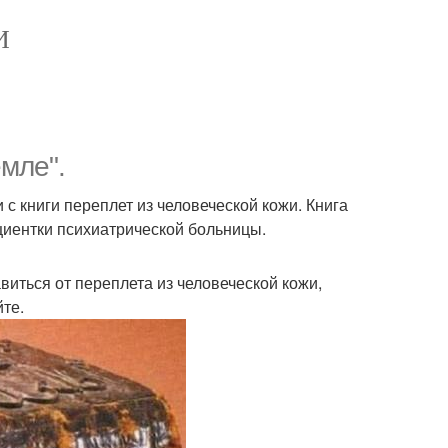
И
мле".
 с книги переплет из человеческой кожи. Книга
ациентки психиатрической больницы.
авиться от переплета из человеческой кожи,
йте.