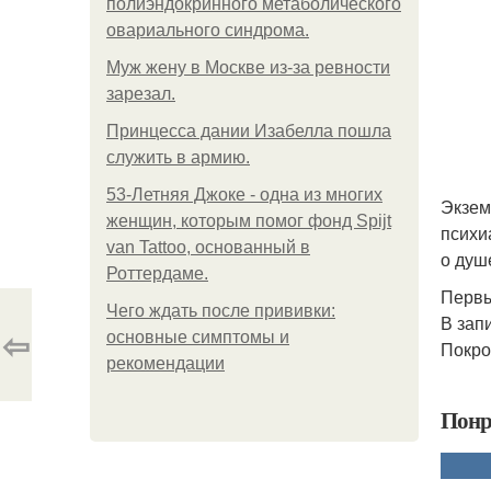
полиэндокринного метаболического
овариального синдрома.
Mуж жену в Москве из-за ревности
зарезал.
Принцесса дании Изабелла пошла
служить в армию.
53-Летняя Джоке - одна из многих
Экзем
женщин, которым помог фонд Spijt
психи
van Tattoo, основанный в
о душ
Роттердаме.
Первы
Чего ждать после прививки:
В зап
⇦
основные симптомы и
Покро
рекомендации
Понр