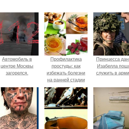
Автомобиль в
Профилактика
Принцесса дан
центре Москвы
простуды: как
Изабелла пош
загорелся.
избежать болезни
служить в арм
на ранней стадии