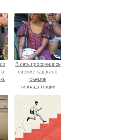
ии
В сеть просочились
ла
свежие кадры со
ию.
съёмок
киноадаптации
"Рапунцель", и всё
внимание
моментально
оказалось
приковано к Тиган
крофт.