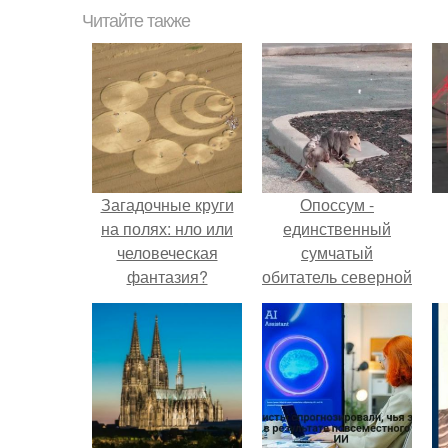
Читайте также
Загадочные круги
Опоссум -
на полях: нло или
единственный
человеческая
сумчатый
фантазия?
обитатель северной
америки.