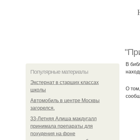
"Пр
В биб
наход
Популярные материалы
Экстернат в старших классах
О том
школы
сообщ
Автомобиль в центре Москвы
загорелся.
33-Летняя Алиша макдугалл
принимала препараты для
похудения на фоне