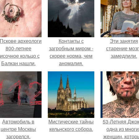
 Пскове археологи
Контакты с
Эти занятия
800-летнее
загробным миром -
старение моз
исочное кольцо с
скорее норма, чем
замедлили.
Балкан нашли.
аномалия.
Автомобиль в
Мистические тайны
53-Летняя Джок
центре Москвы
кельнского собора.
одна из многи
загорелся.
женщин, котор