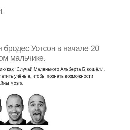
И
 бродес Уотсон в начале 20
ом мальчике.
рию как "Случай Маленького Альберта Б вошёл.".
атить учёные, чтобы познать возможности
айны мозга