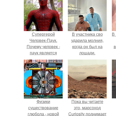
Супергерой
В участника сво
В
Человек-Паук.
ударила молния,
Почему человек -
когда он был на
в
паук является
лошади.
одним из
сильнейших
супергероев
вселенной Marvel?
Физики
Пока вы читаете
существование
это, марсоход
глюбола - новой
Curiosity поднимает