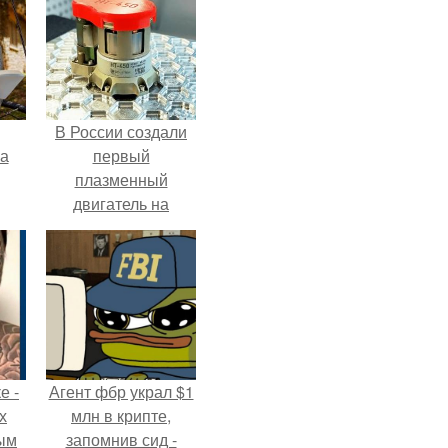
В России создали
га
первый
плазменный
двигатель на
криптоне.
е -
Агент фбр украл $1
х
млн в крипте,
ым
запомнив сид -