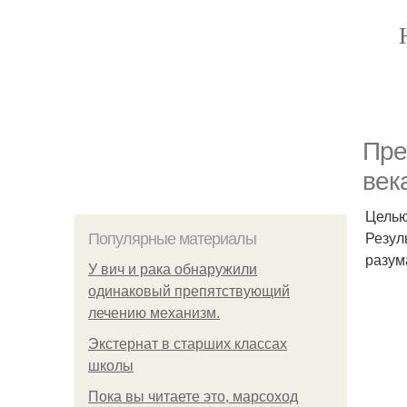
Пре
век
Целью
Резул
Популярные материалы
разум
У вич и рака обнаружили
одинаковый препятствующий
лечению механизм.
Экстернат в старших классах
школы
Пока вы читаете это, марсоход