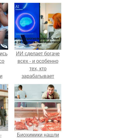
ись
ИИ сделает богаче
со
всех - и особенно
тех, кто
и
зарабатывает
всё
меньше всего.
о
ган
-
Биохимики нашли