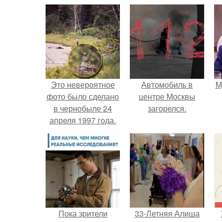
Это невероятное
Автомобиль в
M
фото было сделано
центре Москвы
в чернобыле 24
загорелся.
апреля 1997 года.
Пока зрители
33-Летняя Алиша