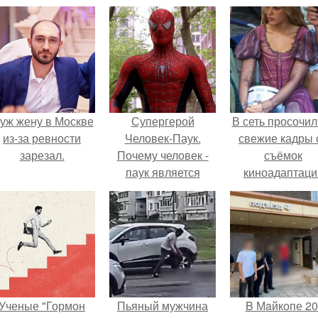
уж жену в Москве
Супергерой
В сеть просочил
из-за ревности
Человек-Паук.
свежие кадры 
зарезал.
Почему человек -
съёмок
паук является
киноадаптаци
одним из
"Рапунцель", и 
сильнейших
внимание
супергероев
моментальн
вселенной Marvel?
оказалось
приковано к Ти
крофт.
Ученые "Гормон
Пьяный мужчина
B Мaйкопе 20