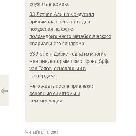
служить в армию.
33-Летняя Алиша макдугалл
принимала препараты для
похудения на фоне
полиэндокринного метаболического
овариального синдрома.
53-Летняя Джоке - одна из многих
женщин, которым помог фонд Spijt
van Tattoo, основанный в
Роттердаме.
Чего ждать после прививки:
⇦
основные симптомы и
рекомендации
Читайте также