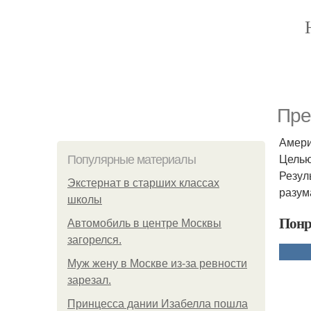
Пре
Амери
Целью
Популярные материалы
Резул
Экстернат в старших классах
разум
школы
Понр
Автомобиль в центре Москвы
загорелся.
Mуж жену в Москве из-за ревности
зарезал.
Принцесса дании Изабелла пошла