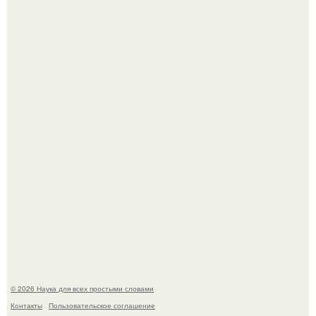
Язык дятла - необычный природный механизм.
Вихревые микро - ГЭС на реке с малым перепадом
высоты: вода закручивается в бетонной камере и
вращает вертикальную турбину.
© 2026 Наука для всех простыми словами
Контакты
Пользовательское соглашение