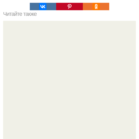
Читайте также
Эта модель 6 лет практически не снимала корсет.
В 1898 г американский фермер нашел в кенсингтоне
каменную плиту с руническими надписями.