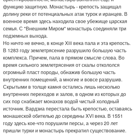
функцию защитную. Монастырь - крепость защищал
долину реки от потенциальных атак турок и иранцев. В
военное время здесь находила свое убежище царская
семья. С "Внешним Миром" монастырь соединяли три
подземных выхода.
Но ничто не вечно, в конце Xiii века пала и эта крепость.
В 1283 году землетрясение разрушило большую часть
комплекса. Причем, пала в прямом смысле слова. Во
время сильного землетрясения от скалы откололся
огромный пласт породы, обнажив большую часть
внутренних помещений, а многие и вовсе разрушив.
Скрытыми в толще камня остались лишь несколько
внутренних переходов и залов, в одном из которых до
сих пор снабжает монахов водой чистый холодный
источник. Вардзиа перестала быть крепостью, оставаясь
монашеской обителью до середины XVI века. В 1551
году здесь кое-что порушили персы, а через 20 лет
пришли турки и монастырь прекратил существование.