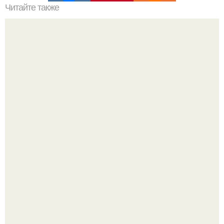
Читайте также
Рисуночный тест Вартегга.
Высокая, стройная, с фарфоровой кожей и тонкими
аристократичными чертами, эль выглядит так, будто
сошла с полотна художника.