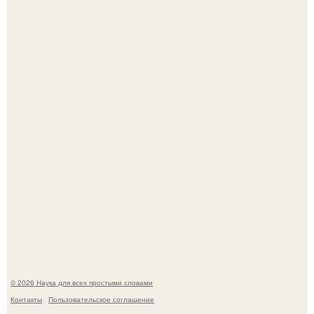
В сеть просочились свежие кадры со съёмок
киноадаптации "Рапунцель", и всё внимание
моментально оказалось приковано к Тиган крофт.
Мистические тайны кельнского собора.
© 2026 Наука для всех простыми словами
Контакты
Пользовательское соглашение