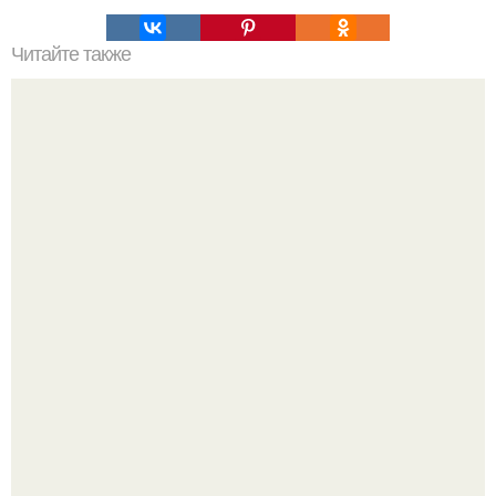
Читайте также
Химические элементы в организме человека.
Думаете, лето автоматически решит проблему дефицита