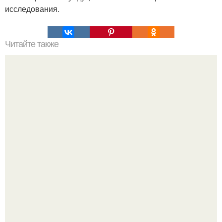
исследования.
Читайте также
Меняются ли экваториальные координаты звезды в
течение суток. Определение географических координат
по звездам.